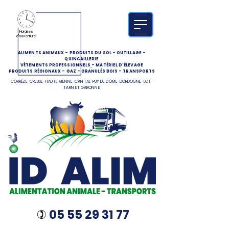
Horaires
d'ouverture
ALIMENTS ANIMAUX
-
PRODUITS DU SOL
-
OUTILLAGE
-
QUINCAILLERIE
VÊTEMENTS PROFESSIONNELS
-
MATÉRIEL D'ÉLEVAGE
PRODUITS RÉGIONAUX
-
GAZ
-
GRANULÉS BOIS
-
TRANSPORTS
CORRÈZE-CREUSE-HAUTE VIENNE-CANTAL-PUY DE DÔME-DORDOGNE-LOT-
TARN ET GARONNE
05 55 29 31 77
)