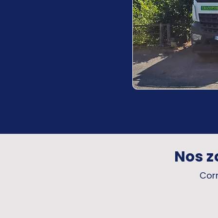
Nos z
Corr