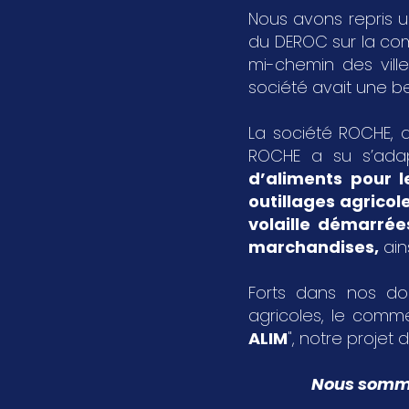
Nous avons repris u
du DEROC sur la c
mi-chemin des vil
société avait une bel
La société ROCHE, a
ROCHE a su s’ada
d’aliments pour l
outillages agricol
volaille démarrée
marchandises
,
ain
Forts dans nos dom
agricoles, le comme
ALIM
", notre projet d
Nous sommes