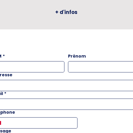
+ d'infos
M
*
Prénom
resse
il
*
éphone
sage