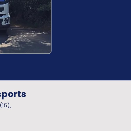
sports
(15),