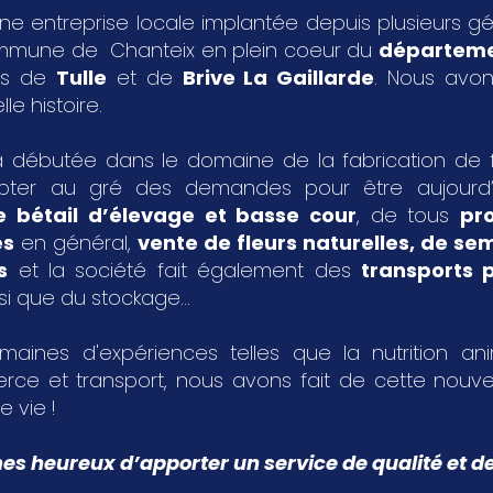
ne entreprise locale implantée depuis plusieurs g
ommune de Chanteix en plein coeur du
départeme
les de
Tulle
et de
Brive La Gaillarde
. Nous avon
le histoire.
 débutée dans le domaine de la fabrication de fa
pter au gré des demandes pour être aujourd
e bétail d’élevage et basse cour
, de tous
pr
es
en général,
vente de fleurs naturelles, de s
s
et la société fait également des
transports p
si que du stockage...
aines d'expériences telles que la nutrition an
rce et transport, nous avons fait de cette nouvel
e vie !
 heureux d’apporter un service de qualité et de