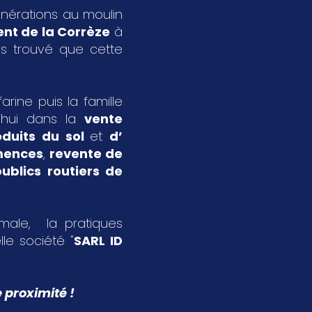
énérations au moulin
nt de la Corrèze
à
s trouvé que cette
rine puis la famille
’hui dans la
vente
oduits du sol
et
d’
emences
,
revente de
ublics routiers de
imale, la pratiques
le société "
SARL ID
 proximité !