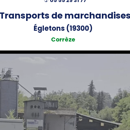
05 55 29 31 77
)
Transports de marchandise
Égletons (19300)
Corrèze