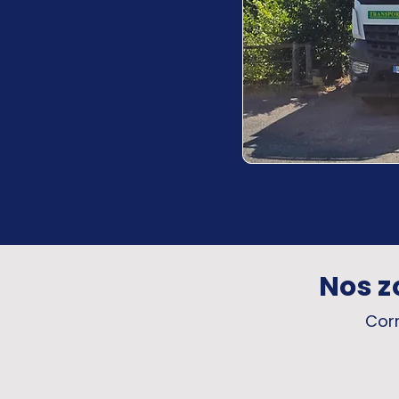
Nos z
Corr