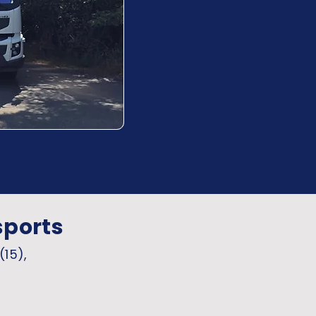
sports
(15),