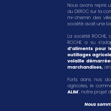
Nous avons repris u
du DEROC sur la c
mi-chemin des vil
société avait une bel
La société ROCHE, a
ROCHE a su s’ada
d’aliments pour l
outillages agricol
volaille démarrée
marchandises
,
ain
Forts dans nos dom
agricoles, le comme
ALIM
", notre projet d
Nous sommes