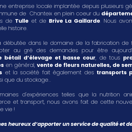
ne entreprise locale implantée depuis plusieurs g
ommune de Chanteix en plein coeur du
départeme
les de
Tulle
et de
Brive La Gaillarde
. Nous avon
le histoire.
 débutée dans le domaine de la fabrication de fa
pter au gré des demandes pour être aujourd
e bétail d’élevage et basse cour
, de tous
pr
es
en général,
vente de fleurs naturelles, de s
s
et la société fait également des
transports p
si que du stockage...
aines d'expériences telles que la nutrition an
rce et transport, nous avons fait de cette nouvel
e vie !
 heureux d’apporter un service de qualité et de