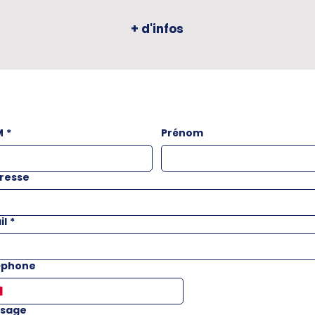
+ d'infos
M
*
Prénom
resse
il
*
éphone
sage