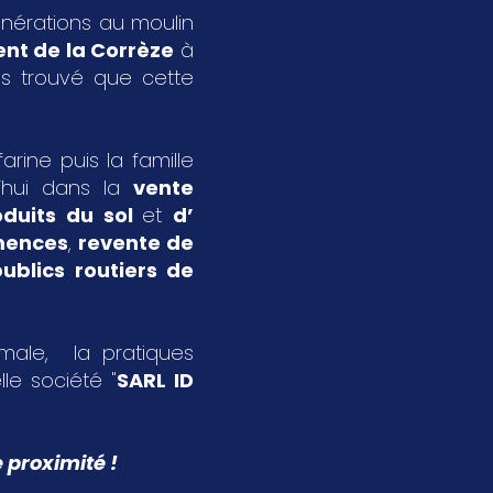
énérations au moulin
nt de la Corrèze
à
s trouvé que cette
rine puis la famille
’hui dans la
vente
oduits du sol
et
d’
emences
,
revente de
ublics routiers de
imale, la pratiques
le société "
SARL ID
 proximité !