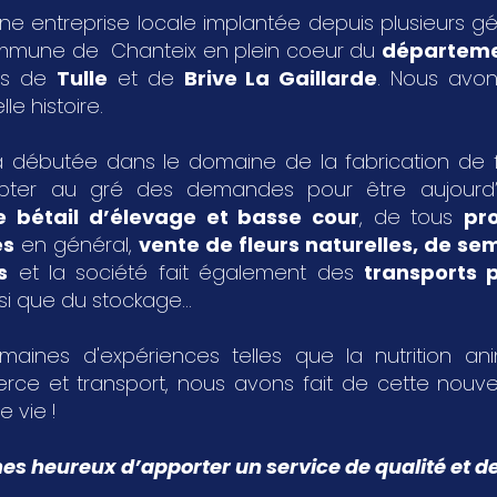
ne entreprise locale implantée depuis plusieurs g
ommune de Chanteix en plein coeur du
départeme
les de
Tulle
et de
Brive La Gaillarde
. Nous avon
le histoire.
 débutée dans le domaine de la fabrication de fa
pter au gré des demandes pour être aujourd
e bétail d’élevage et basse cour
, de tous
pr
es
en général,
vente de fleurs naturelles, de s
s
et la société fait également des
transports p
si que du stockage...
aines d'expériences telles que la nutrition an
rce et transport, nous avons fait de cette nouvel
e vie !
 heureux d’apporter un service de qualité et de