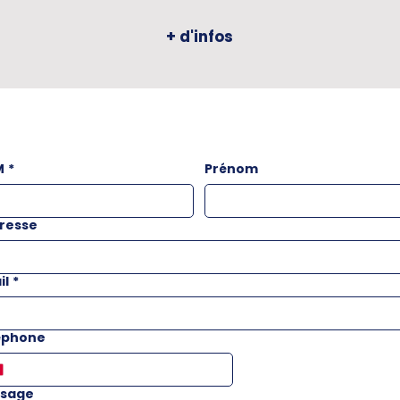
+ d'infos
M
*
Prénom
resse
il
*
éphone
sage