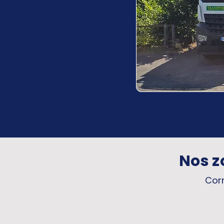
Nos z
Corr