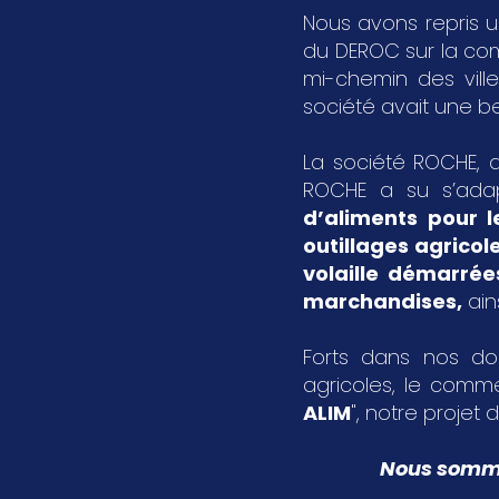
Nous avons repris u
du DEROC sur la c
mi-chemin des vil
société avait une bel
La société ROCHE, a
ROCHE a su s’ada
d’aliments pour l
outillages agricol
volaille démarrée
marchandises
,
ain
Forts dans nos dom
agricoles, le comme
ALIM
", notre projet d
Nous sommes