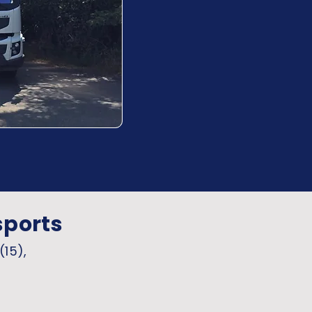
sports
(15),