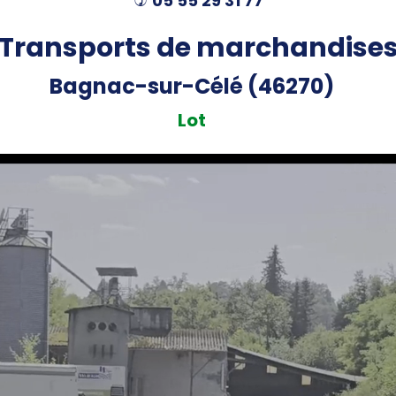
05 55 29 31 77
)
Transports de marchandise
Bagnac-sur-Célé (46270)
Lot