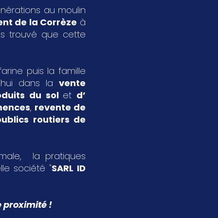
énérations au moulin
nt de la Corrèze
à
s trouvé que cette
rine puis la famille
’hui dans la
vente
oduits du sol
et
d’
emences
,
revente de
ublics routiers de
imale, la pratiques
le société "
SARL ID
 proximité !