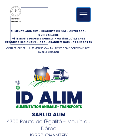
Horaires
d'ouverture
ALIMENTS ANIMAUX
-
PRODUITS DU SOL
-
OUTILLAGE
-
QUINCAILLERIE
VÊTEMENTS PROFESSIONNELS
-
MATÉRIEL D'ÉLEVAGE
PRODUITS RÉGIONAUX
-
GAZ
-
GRANULÉS BOIS
-
TRANSPORTS
CORRÈZE-CREUSE-HAUTE VIENNE-CANTAL-PUY DE DÔME-DORDOGNE-LOT-
TARN ET GARONNE
SARL ID ALIM
4700 Route de l'Égalité - Moulin du
Déroc
19330 CHANTEIX