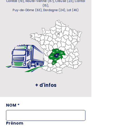
Corrèze (19), Haute-Vienne (87), Creuse (23), Cantal
(15),
Puy-de-Dôme (63), Dordogne (24), Lot (46)
+ d'infos
NOM
*
Prénom