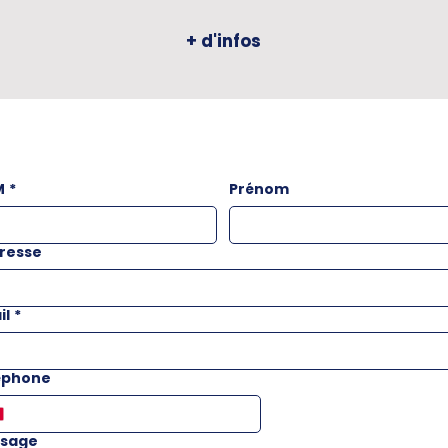
+ d'infos
M
*
Prénom
resse
il
*
éphone
sage