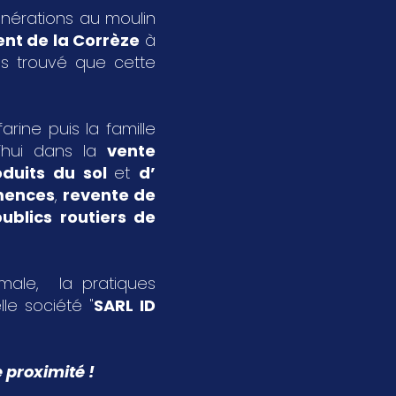
énérations au moulin
nt de la Corrèze
à
s trouvé que cette
rine puis la famille
’hui dans la
vente
oduits du sol
et
d’
emences
,
revente de
ublics routiers de
imale, la pratiques
le société "
SARL ID
 proximité !