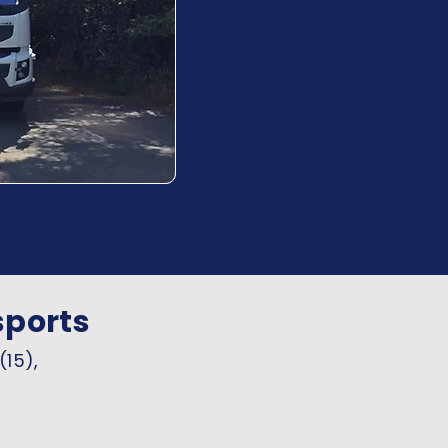
sports
(15),