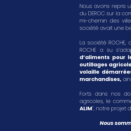
Nous avons repris u
du DEROC sur la c
mi-chemin des vil
société avait une bel
La société ROCHE, a
ROCHE a su s’ada
d’aliments pour l
outillages agricol
volaille démarrée
marchandises
,
ain
Forts dans nos dom
agricoles, le comme
ALIM
", notre projet d
Nous sommes