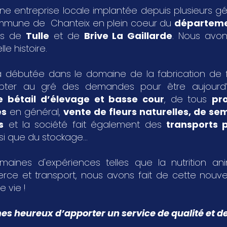
ne entreprise locale implantée depuis plusieurs g
ommune de Chanteix en plein coeur du
départeme
les de
Tulle
et de
Brive La Gaillarde
. Nous avon
le histoire.
 débutée dans le domaine de la fabrication de fa
pter au gré des demandes pour être aujourd
e bétail d’élevage et basse cour
, de tous
pr
es
en général,
vente de fleurs naturelles, de s
s
et la société fait également des
transports p
si que du stockage...
aines d'expériences telles que la nutrition an
rce et transport, nous avons fait de cette nouvel
e vie !
 heureux d’apporter un service de qualité et de