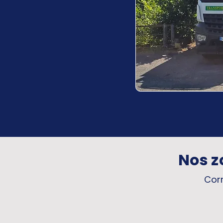
Nos z
Corr