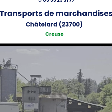
05 55 29 31 77
)
Transports de marchandise
Châtelard (23700)
Creuse