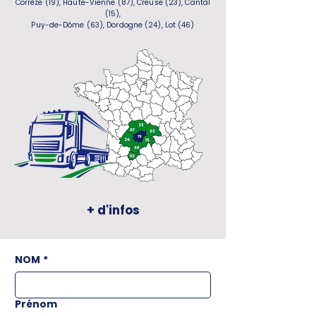
Corrèze (19), Haute-Vienne (87), Creuse (23), Cantal
(15),
Puy-de-Dôme (63), Dordogne (24), Lot (46)
+ d'infos
NOM
*
Prénom