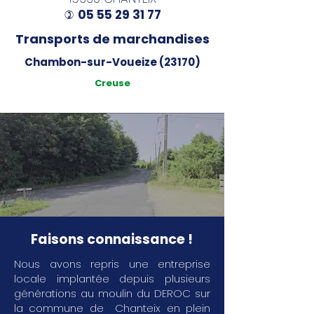
05 55 29 31 77
)
Transports de marchandises
Chambon-sur-Voueize (23170)
Creuse
Faisons connaissance !
Nous avons repris une entreprise
locale implantée depuis plusieurs
générations au moulin du DEROC sur
la commune de Chanteix en plein