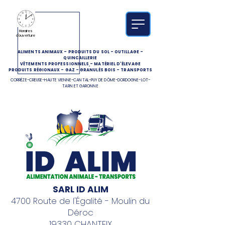
Horaires
d'ouverture
ALIMENTS ANIMAUX
-
PRODUITS DU SOL
-
OUTILLAGE
-
QUINCAILLERIE
VÊTEMENTS PROFESSIONNELS
-
MATÉRIEL D'ÉLEVAGE
PRODUITS RÉGIONAUX
-
GAZ
-
GRANULÉS BOIS
-
TRANSPORTS
CORRÈZE-CREUSE-HAUTE VIENNE-CANTAL-PUY DE DÔME-DORDOGNE-LOT-
TARN ET GARONNE
SARL ID ALIM
4700 Route de l'Égalité - Moulin du
Déroc
19330 CHANTEIX