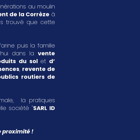
énérations au moulin
nt de la Corrèze
à
s trouvé que cette
rine puis la famille
’hui dans la
vente
oduits du sol
et
d’
emences
,
revente de
ublics routiers de
imale, la pratiques
le société "
SARL ID
 proximité !