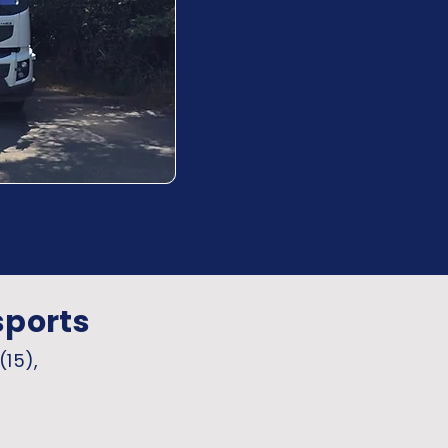
sports
(15),