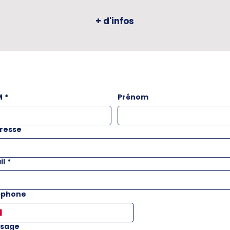
+ d'infos
M
*
Prénom
resse
il
*
éphone
sage