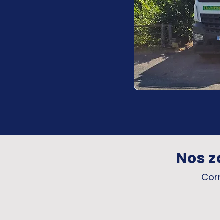
Nos z
Corr