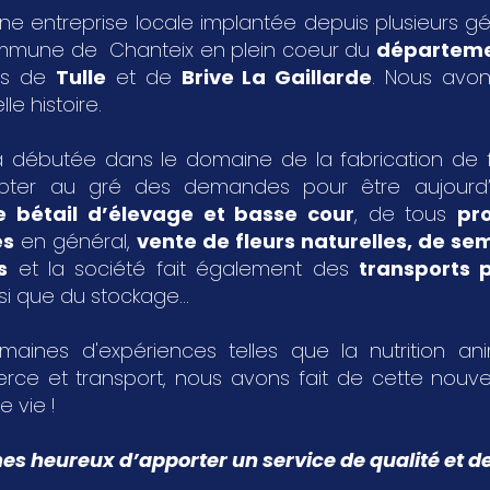
ne entreprise locale implantée depuis plusieurs g
ommune de Chanteix en plein coeur du
départeme
les de
Tulle
et de
Brive La Gaillarde
. Nous avon
le histoire.
 débutée dans le domaine de la fabrication de fa
pter au gré des demandes pour être aujourd
e bétail d’élevage et basse cour
, de tous
pr
es
en général,
vente de fleurs naturelles, de s
s
et la société fait également des
transports p
si que du stockage...
aines d'expériences telles que la nutrition an
rce et transport, nous avons fait de cette nouvel
e vie !
 heureux d’apporter un service de qualité et de