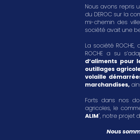
Nous avons repris u
du DEROC sur la c
mi-chemin des vil
société avait une bel
La société ROCHE, a
ROCHE a su s’ada
d’aliments pour l
outillages agricol
volaille démarrée
marchandises
,
ain
Forts dans nos dom
agricoles, le comme
ALIM
", notre projet d
Nous sommes