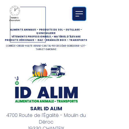
Horaires
d'ouverture
ALIMENTS ANIMAUX
-
PRODUITS DU SOL
-
OUTILLAGE
-
QUINCAILLERIE
VÊTEMENTS PROFESSIONNELS
-
MATÉRIEL D'ÉLEVAGE
PRODUITS RÉGIONAUX
-
GAZ
-
GRANULÉS BOIS
-
TRANSPORTS
CORRÈZE-CREUSE-HAUTE VIENNE-CANTAL-PUY DE DÔME-DORDOGNE-LOT-
TARN ET GARONNE
SARL ID ALIM
4700 Route de l'Égalité - Moulin du
Déroc
19330 CHANTEIX