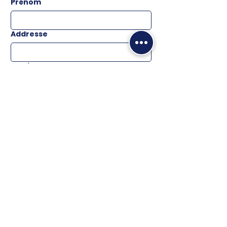
Prénom
Addresse
Email
*
Téléphone
Message
ENVOYER