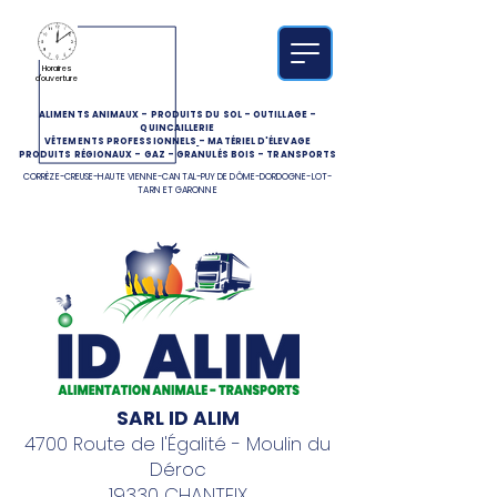
Horaires
d'ouverture
ALIMENTS ANIMAUX
-
PRODUITS DU SOL
-
OUTILLAGE
-
QUINCAILLERIE
VÊTEMENTS PROFESSIONNELS
-
MATÉRIEL D'ÉLEVAGE
PRODUITS RÉGIONAUX
-
GAZ
-
GRANULÉS BOIS
-
TRANSPORTS
CORRÈZE-CREUSE-HAUTE VIENNE-CANTAL-PUY DE DÔME-DORDOGNE-LOT-
TARN ET GARONNE
SARL ID ALIM
4700 Route de l'Égalité - Moulin du
Déroc
19330 CHANTEIX