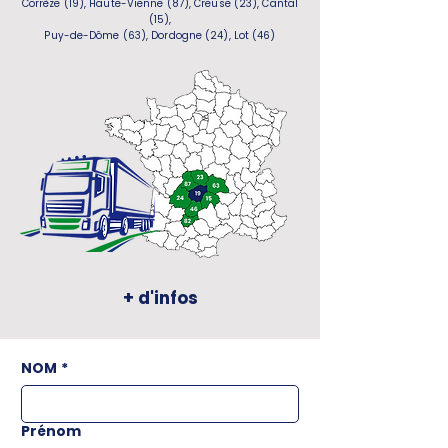
Corrèze (19), Haute-Vienne (87), Creuse (23), Cantal
(15),
Puy-de-Dôme (63), Dordogne (24), Lot (46)
+ d'infos
NOM
*
Prénom