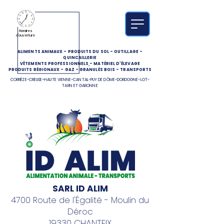
Horaires
d'ouverture
ALIMENTS ANIMAUX
-
PRODUITS DU SOL
-
OUTILLAGE
-
QUINCAILLERIE
VÊTEMENTS PROFESSIONNELS
-
MATÉRIEL D'ÉLEVAGE
PRODUITS RÉGIONAUX
-
GAZ
-
GRANULÉS BOIS
-
TRANSPORTS
CORRÈZE-CREUSE-HAUTE VIENNE-CANTAL-PUY DE DÔME-DORDOGNE-LOT-
TARN ET GARONNE
SARL ID ALIM
4700 Route de l'Égalité - Moulin du
Déroc
19330 CHANTEIX