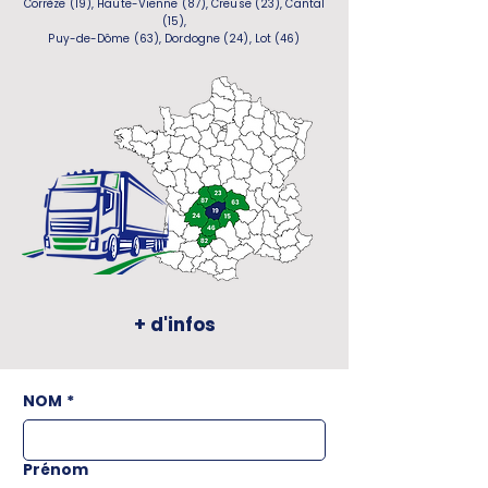
Corrèze (19), Haute-Vienne (87), Creuse (23), Cantal
(15),
Puy-de-Dôme (63), Dordogne (24), Lot (46)
+ d'infos
NOM
*
Prénom