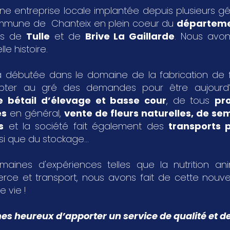
ne entreprise locale implantée depuis plusieurs g
ommune de Chanteix en plein coeur du
départeme
les de
Tulle
et de
Brive La Gaillarde
. Nous avon
le histoire.
 débutée dans le domaine de la fabrication de fa
pter au gré des demandes pour être aujourd
e bétail d’élevage et basse cour
, de tous
pr
es
en général,
vente de fleurs naturelles, de s
s
et la société fait également des
transports p
si que du stockage...
aines d'expériences telles que la nutrition an
rce et transport, nous avons fait de cette nouvel
e vie !
 heureux d’apporter un service de qualité et de