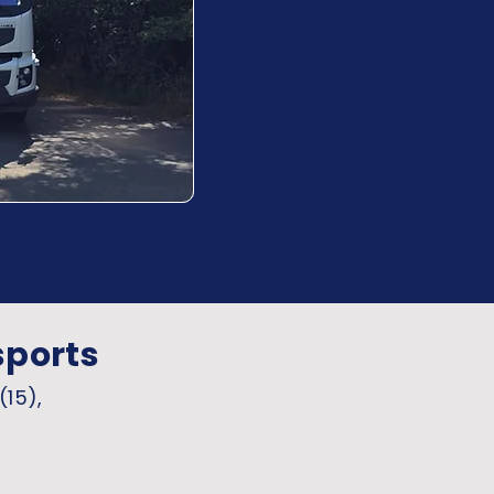
sports
(15),