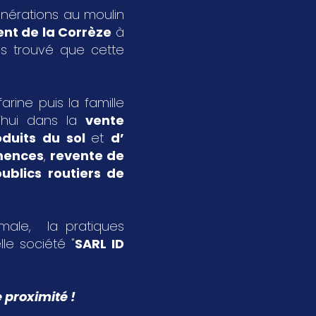
énérations au moulin
nt de la Corrèze
à
s trouvé que cette
rine puis la famille
’hui dans la
vente
oduits du sol
et
d’
emences
,
revente de
ublics routiers de
imale, la pratiques
le société "
SARL ID
 proximité !