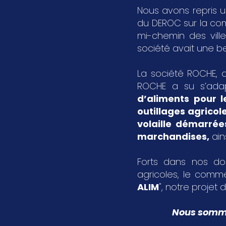
Nous avons repris u
du DEROC sur la c
mi-chemin des vil
société avait une bel
La société ROCHE, a
ROCHE a su s’ada
d’aliments pour l
outillages agricol
volaille démarrée
marchandises
,
ain
Forts dans nos dom
agricoles, le comme
ALIM
", notre projet d
Nous sommes