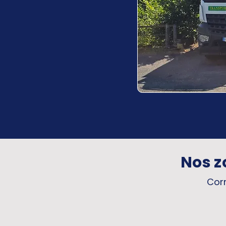
Nos z
Corr