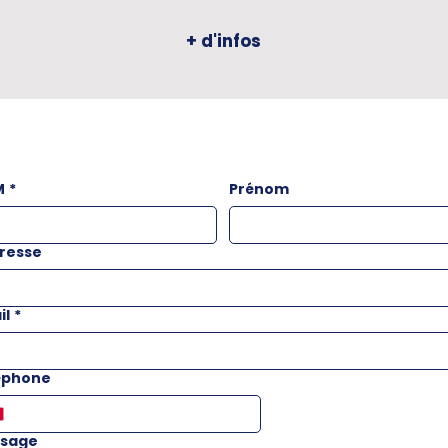
+ d'infos
M
*
Prénom
resse
il
*
éphone
sage