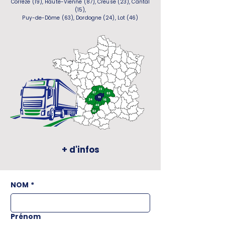
Corrèze (19), Haute-Vienne (87), Creuse (23), Cantal
(15),
Puy-de-Dôme (63), Dordogne (24), Lot (46)
+ d'infos
NOM
*
Prénom