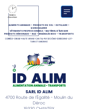
Horaires
d'ouverture
ALIMENTS ANIMAUX
-
PRODUITS DU SOL
-
OUTILLAGE
-
QUINCAILLERIE
VÊTEMENTS PROFESSIONNELS
-
MATÉRIEL D'ÉLEVAGE
PRODUITS RÉGIONAUX
-
GAZ
-
GRANULÉS BOIS
-
TRANSPORTS
CORRÈZE-CREUSE-HAUTE VIENNE-CANTAL-PUY DE DÔME-DORDOGNE-LOT-
TARN ET GARONNE
SARL ID ALIM
4700 Route de l'Égalité - Moulin du
Déroc
19330 CHANTEIX