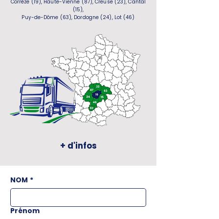
Corrèze (19), Haute-Vienne (87), Creuse (23), Cantal
(15),
Puy-de-Dôme (63), Dordogne (24), Lot (46)
+ d'infos
NOM
*
Prénom