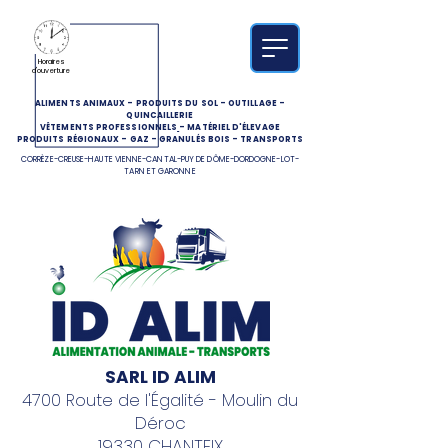
Horaires
d'ouverture
ALIMENTS ANIMAUX
-
PRODUITS DU SOL
-
OUTILLAGE
-
QUINCAILLERIE
VÊTEMENTS PROFESSIONNELS
-
MATÉRIEL D'ÉLEVAGE
PRODUITS RÉGIONAUX
-
GAZ
-
GRANULÉS BOIS
-
TRANSPORTS
CORRÈZE-CREUSE-HAUTE VIENNE-CANTAL-PUY DE DÔME-DORDOGNE-LOT-
TARN ET GARONNE
SARL ID ALIM
4700 Route de l'Égalité - Moulin du
Déroc
19330 CHANTEIX