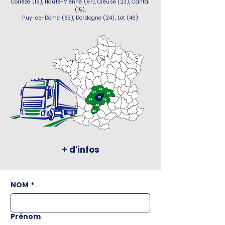
Corrèze (19), Haute-Vienne (87), Creuse (23), Cantal
(15),
Puy-de-Dôme (63), Dordogne (24), Lot (46)
+ d'infos
NOM
*
Prénom