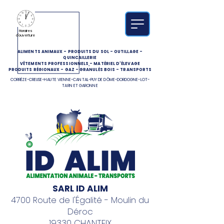
Horaires
d'ouverture
ALIMENTS ANIMAUX
-
PRODUITS DU SOL
-
OUTILLAGE
-
QUINCAILLERIE
VÊTEMENTS PROFESSIONNELS
-
MATÉRIEL D'ÉLEVAGE
PRODUITS RÉGIONAUX
-
GAZ
-
GRANULÉS BOIS
-
TRANSPORTS
CORRÈZE-CREUSE-HAUTE VIENNE-CANTAL-PUY DE DÔME-DORDOGNE-LOT-
TARN ET GARONNE
SARL ID ALIM
4700 Route de l'Égalité - Moulin du
Déroc
19330 CHANTEIX