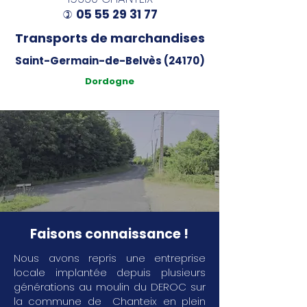
05 55 29 31 77
)
Transports de marchandises
Saint-Germain-de-Belvès (24170)
Dordogne
Faisons connaissance !
Nous avons repris une entreprise
locale implantée depuis plusieurs
générations au moulin du DEROC sur
la commune de Chanteix en plein