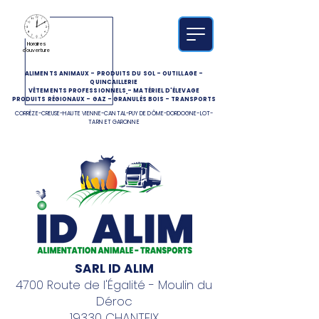
Horaires
d'ouverture
ALIMENTS ANIMAUX
-
PRODUITS DU SOL
-
OUTILLAGE
-
QUINCAILLERIE
VÊTEMENTS PROFESSIONNELS
-
MATÉRIEL D'ÉLEVAGE
PRODUITS RÉGIONAUX
-
GAZ
-
GRANULÉS BOIS
-
TRANSPORTS
CORRÈZE-CREUSE-HAUTE VIENNE-CANTAL-PUY DE DÔME-DORDOGNE-LOT-
TARN ET GARONNE
SARL ID ALIM
4700 Route de l'Égalité - Moulin du
Déroc
19330 CHANTEIX