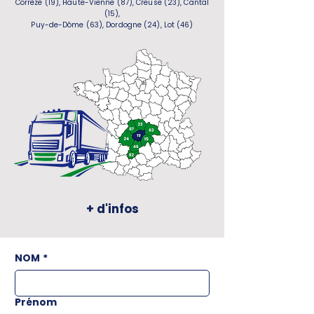
Corrèze (19), Haute-Vienne (87), Creuse (23), Cantal
(15),
Puy-de-Dôme (63), Dordogne (24), Lot (46)
+ d'infos
NOM
*
Prénom