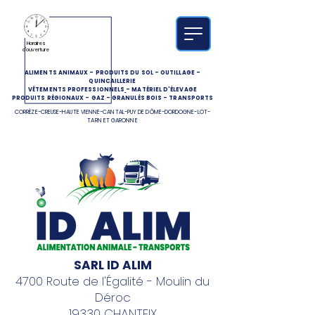
Horaires
d'ouverture
ALIMENTS ANIMAUX
-
PRODUITS DU SOL
-
OUTILLAGE
-
QUINCAILLERIE
VÊTEMENTS PROFESSIONNELS
-
MATÉRIEL D'ÉLEVAGE
PRODUITS RÉGIONAUX
-
GAZ
-
GRANULÉS BOIS
-
TRANSPORTS
CORRÈZE-CREUSE-HAUTE VIENNE-CANTAL-PUY DE DÔME-DORDOGNE-LOT-
TARN ET GARONNE
SARL ID ALIM
4700 Route de l'Égalité - Moulin du
Déroc
19330 CHANTEIX