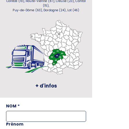
Corrèze (19), Haute-Vienne (87), Creuse (23), Cantal
(15),
Puy-de-Dôme (63), Dordogne (24), Lot (46)
+ d'infos
NOM
*
Prénom