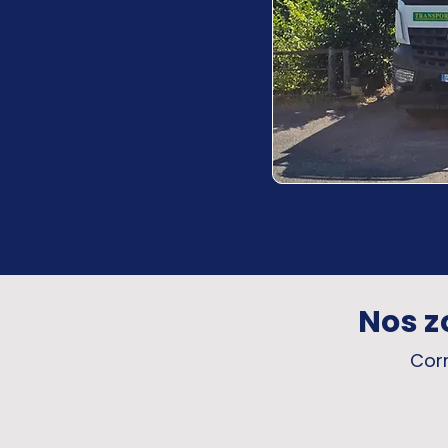
Nos z
Corr