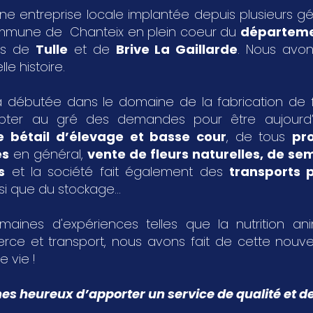
ne entreprise locale implantée depuis plusieurs g
ommune de Chanteix en plein coeur du
départeme
les de
Tulle
et de
Brive La Gaillarde
. Nous avon
le histoire.
 débutée dans le domaine de la fabrication de fa
pter au gré des demandes pour être aujourd
e bétail d’élevage et basse cour
, de tous
pr
es
en général,
vente de fleurs naturelles, de s
s
et la société fait également des
transports p
si que du stockage...
aines d'expériences telles que la nutrition an
rce et transport, nous avons fait de cette nouvel
e vie !
 heureux d’apporter un service de qualité et de