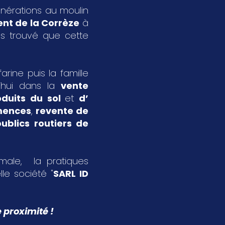
énérations au moulin
nt de la Corrèze
à
s trouvé que cette
rine puis la famille
’hui dans la
vente
oduits du sol
et
d’
emences
,
revente de
ublics routiers de
imale, la pratiques
le société "
SARL ID
 proximité !