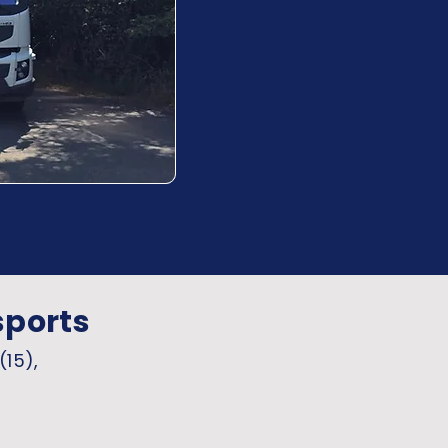
sports
(15),