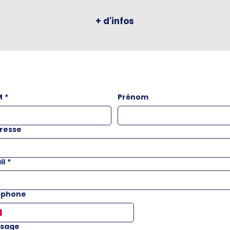
+ d'infos
M
*
Prénom
resse
il
*
éphone
sage