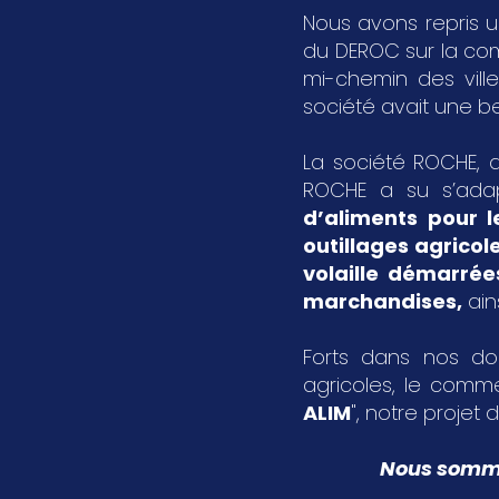
Nous avons repris u
du DEROC sur la c
mi-chemin des vil
société avait une bel
La société ROCHE, a
ROCHE a su s’ada
d’aliments pour l
outillages agricol
volaille démarrée
marchandises
,
ain
Forts dans nos dom
agricoles, le comme
ALIM
", notre projet d
Nous sommes