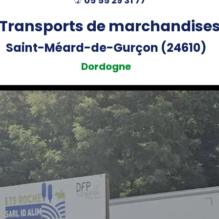
05 55 29 31 77
)
Transports de marchandise
Saint-Méard-de-Gurçon (24610)
Dordogne