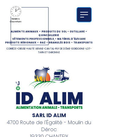
Horaires
d'ouverture
ALIMENTS ANIMAUX
-
PRODUITS DU SOL
-
OUTILLAGE
-
QUINCAILLERIE
VÊTEMENTS PROFESSIONNELS
-
MATÉRIEL D'ÉLEVAGE
PRODUITS RÉGIONAUX
-
GAZ
-
GRANULÉS BOIS
-
TRANSPORTS
CORRÈZE-CREUSE-HAUTE VIENNE-CANTAL-PUY DE DÔME-DORDOGNE-LOT-
TARN ET GARONNE
SARL ID ALIM
4700 Route de l'Égalité - Moulin du
Déroc
19330 CHANTEIX