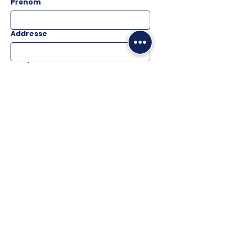
Prénom
Addresse
Email
*
Téléphone
Message
ENVOYER