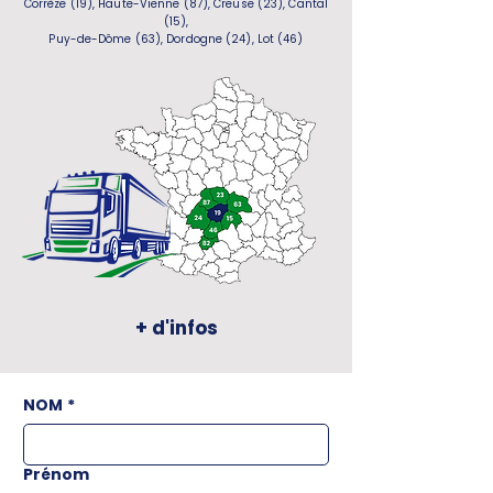
Corrèze (19), Haute-Vienne (87), Creuse (23), Cantal
(15),
Puy-de-Dôme (63), Dordogne (24), Lot (46)
+ d'infos
NOM
*
Prénom