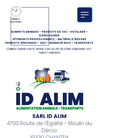
Horaires
d'ouverture
ALIMENTS ANIMAUX
-
PRODUITS DU SOL
-
OUTILLAGE
-
QUINCAILLERIE
VÊTEMENTS PROFESSIONNELS
-
MATÉRIEL D'ÉLEVAGE
PRODUITS RÉGIONAUX
-
GAZ
-
GRANULÉS BOIS
-
TRANSPORTS
CORRÈZE-CREUSE-HAUTE VIENNE-CANTAL-PUY DE DÔME-DORDOGNE-LOT-
TARN ET GARONNE
SARL ID ALIM
4700 Route de l'Égalité - Moulin du
Déroc
19330 CHANTEIX