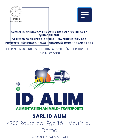
Horaires
d'ouverture
ALIMENTS ANIMAUX
-
PRODUITS DU SOL
-
OUTILLAGE
-
QUINCAILLERIE
VÊTEMENTS PROFESSIONNELS
-
MATÉRIEL D'ÉLEVAGE
PRODUITS RÉGIONAUX
-
GAZ
-
GRANULÉS BOIS
-
TRANSPORTS
CORRÈZE-CREUSE-HAUTE VIENNE-CANTAL-PUY DE DÔME-DORDOGNE-LOT-
TARN ET GARONNE
SARL ID ALIM
4700 Route de l'Égalité - Moulin du
Déroc
19330 CHANTEIX