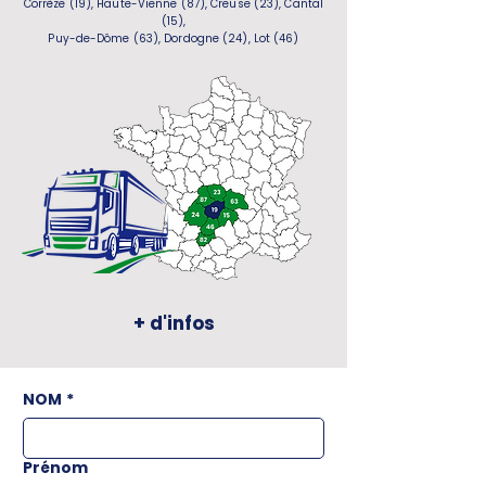
Corrèze (19), Haute-Vienne (87), Creuse (23), Cantal
(15),
Puy-de-Dôme (63), Dordogne (24), Lot (46)
+ d'infos
NOM
*
Prénom