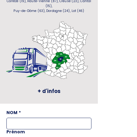
Corrèze (19), Haute-Vienne (87), Creuse (23), Cantal
(15),
Puy-de-Dôme (63), Dordogne (24), Lot (46)
+ d'infos
NOM
*
Prénom