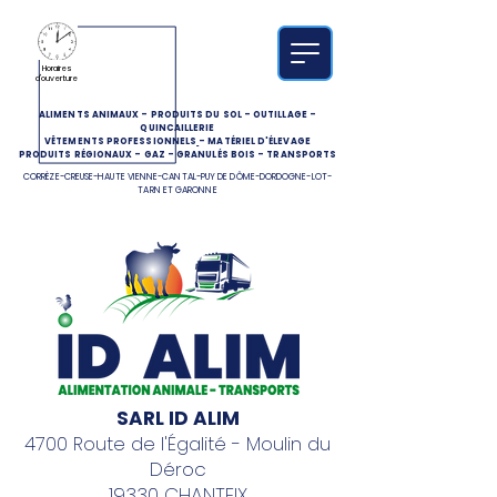
Horaires
d'ouverture
ALIMENTS ANIMAUX
-
PRODUITS DU SOL
-
OUTILLAGE
-
QUINCAILLERIE
VÊTEMENTS PROFESSIONNELS
-
MATÉRIEL D'ÉLEVAGE
PRODUITS RÉGIONAUX
-
GAZ
-
GRANULÉS BOIS
-
TRANSPORTS
CORRÈZE-CREUSE-HAUTE VIENNE-CANTAL-PUY DE DÔME-DORDOGNE-LOT-
TARN ET GARONNE
SARL ID ALIM
4700 Route de l'Égalité - Moulin du
Déroc
19330 CHANTEIX