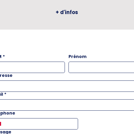
+ d'infos
M
*
Prénom
resse
il
*
éphone
sage