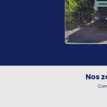
Nos z
Corr