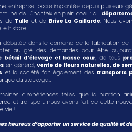
ne entreprise locale implantée depuis plusieurs g
ommune de Chanteix en plein coeur du
départeme
les de
Tulle
et de
Brive La Gaillarde
. Nous avon
le histoire.
 débutée dans le domaine de la fabrication de fa
pter au gré des demandes pour être aujourd
e bétail d’élevage et basse cour
, de tous
pr
es
en général,
vente de fleurs naturelles, de s
s
et la société fait également des
transports p
si que du stockage...
aines d'expériences telles que la nutrition an
rce et transport, nous avons fait de cette nouvel
e vie !
 heureux d’apporter un service de qualité et de