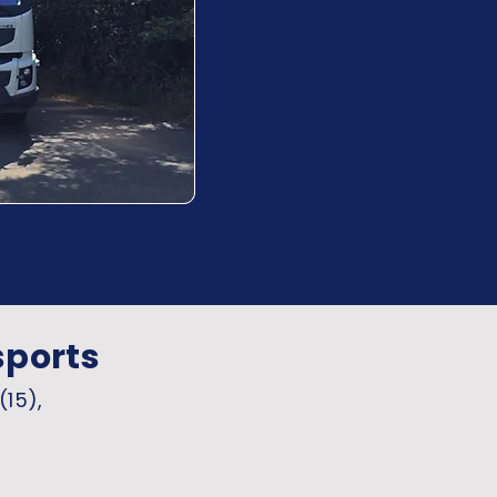
sports
(15),