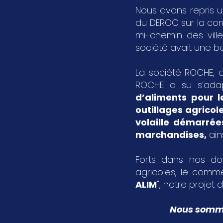
Nous avons repris u
du DEROC sur la c
mi-chemin des vil
société avait une bel
La société ROCHE, a
ROCHE a su s’ada
d’aliments pour l
outillages agricol
volaille démarrée
marchandises
,
ain
Forts dans nos dom
agricoles, le comme
ALIM
", notre projet d
Nous sommes