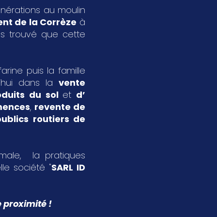
énérations au moulin
nt de la Corrèze
à
s trouvé que cette
rine puis la famille
’hui dans la
vente
oduits du sol
et
d’
emences
,
revente de
ublics routiers de
imale, la pratiques
le société "
SARL ID
 proximité !