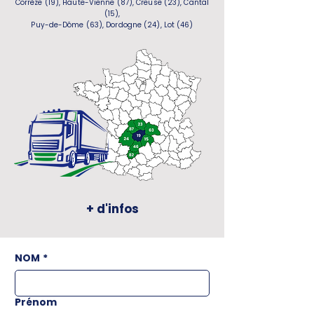
Corrèze (19), Haute-Vienne (87), Creuse (23), Cantal
(15),
Puy-de-Dôme (63), Dordogne (24), Lot (46)
+ d'infos
NOM
*
Prénom