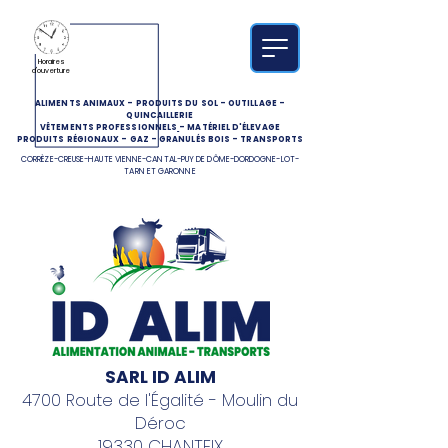
Horaires
d'ouverture
ALIMENTS ANIMAUX
-
PRODUITS DU SOL
-
OUTILLAGE
-
QUINCAILLERIE
VÊTEMENTS PROFESSIONNELS
-
MATÉRIEL D'ÉLEVAGE
PRODUITS RÉGIONAUX
-
GAZ
-
GRANULÉS BOIS
-
TRANSPORTS
CORRÈZE-CREUSE-HAUTE VIENNE-CANTAL-PUY DE DÔME-DORDOGNE-LOT-
TARN ET GARONNE
SARL ID ALIM
4700 Route de l'Égalité - Moulin du
Déroc
19330 CHANTEIX