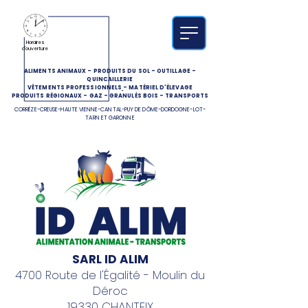
Horaires
d'ouverture
ALIMENTS ANIMAUX
-
PRODUITS DU SOL
-
OUTILLAGE
-
QUINCAILLERIE
VÊTEMENTS PROFESSIONNELS
-
MATÉRIEL D'ÉLEVAGE
PRODUITS RÉGIONAUX
-
GAZ
-
GRANULÉS BOIS
-
TRANSPORTS
CORRÈZE-CREUSE-HAUTE VIENNE-CANTAL-PUY DE DÔME-DORDOGNE-LOT-
TARN ET GARONNE
SARL ID ALIM
4700 Route de l'Égalité - Moulin du
Déroc
19330 CHANTEIX