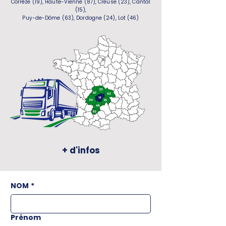
Corrèze (19), Haute-Vienne (87), Creuse (23), Cantal
(15),
Puy-de-Dôme (63), Dordogne (24), Lot (46)
+ d'infos
NOM
*
Prénom