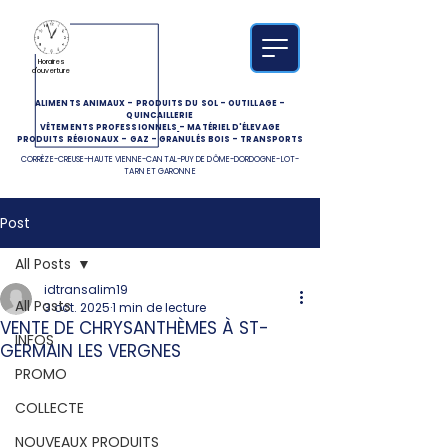
Horaires
d'ouverture
ALIMENTS ANIMAUX
-
PRODUITS DU SOL
-
OUTILLAGE
-
QUINCAILLERIE
VÊTEMENTS PROFESSIONNELS
-
MATÉRIEL D'ÉLEVAGE
PRODUITS RÉGIONAUX
-
GAZ
-
GRANULÉS BOIS
-
TRANSPORTS
CORRÈZE-CREUSE-HAUTE VIENNE-CANTAL-PUY DE DÔME-DORDOGNE-LOT-
TARN ET GARONNE
Post
All Posts
idtransalim19
All Posts
3 oct. 2025
1 min de lecture
VENTE DE CHRYSANTHÈMES À ST-
INFOS
GERMAIN LES VERGNES
PROMO
COLLECTE
NOUVEAUX PRODUITS