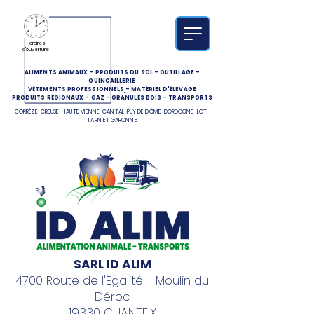
Horaires
d'ouverture
ALIMENTS ANIMAUX
-
PRODUITS DU SOL
-
OUTILLAGE
-
QUINCAILLERIE
VÊTEMENTS PROFESSIONNELS
-
MATÉRIEL D'ÉLEVAGE
PRODUITS RÉGIONAUX
-
GAZ
-
GRANULÉS BOIS
-
TRANSPORTS
CORRÈZE-CREUSE-HAUTE VIENNE-CANTAL-PUY DE DÔME-DORDOGNE-LOT-
TARN ET GARONNE
SARL ID ALIM
4700 Route de l'Égalité - Moulin du
Déroc
19330 CHANTEIX