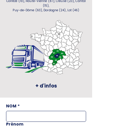
Corrèze (19), Haute-Vienne (87), Creuse (23), Cantal
(15),
Puy-de-Dôme (63), Dordogne (24), Lot (46)
+ d'infos
NOM
*
Prénom