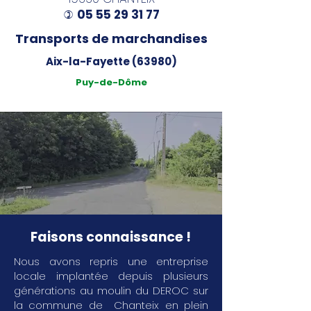
05 55 29 31 77
)
Transports de marchandises
Aix-la-Fayette (63980)
Puy-de-Dôme
Faisons connaissance !
Nous avons repris une entreprise
locale implantée depuis plusieurs
générations au moulin du DEROC sur
la commune de Chanteix en plein