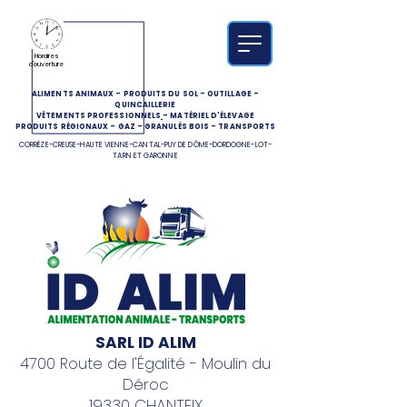
Horaires
d'ouverture
ALIMENTS ANIMAUX
-
PRODUITS DU SOL
-
OUTILLAGE
-
QUINCAILLERIE
VÊTEMENTS PROFESSIONNELS
-
MATÉRIEL D'ÉLEVAGE
PRODUITS RÉGIONAUX
-
GAZ
-
GRANULÉS BOIS
-
TRANSPORTS
CORRÈZE-CREUSE-HAUTE VIENNE-CANTAL-PUY DE DÔME-DORDOGNE-LOT-
TARN ET GARONNE
SARL ID ALIM
4700 Route de l'Égalité - Moulin du
Déroc
19330 CHANTEIX