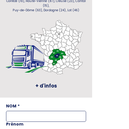
Corrèze (19), Haute-Vienne (87), Creuse (23), Cantal
(15),
Puy-de-Dôme (63), Dordogne (24), Lot (46)
+ d'infos
NOM
*
Prénom