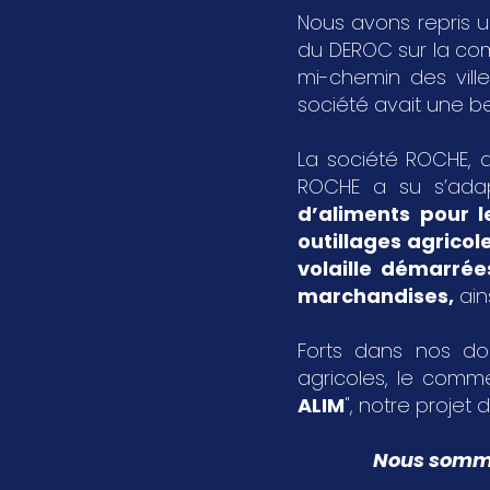
Nous avons repris u
du DEROC sur la c
mi-chemin des vil
société avait une bel
La société ROCHE, a
ROCHE a su s’ada
d’aliments pour l
outillages agricol
volaille démarrée
marchandises
,
ain
Forts dans nos dom
agricoles, le comme
ALIM
", notre projet d
Nous sommes