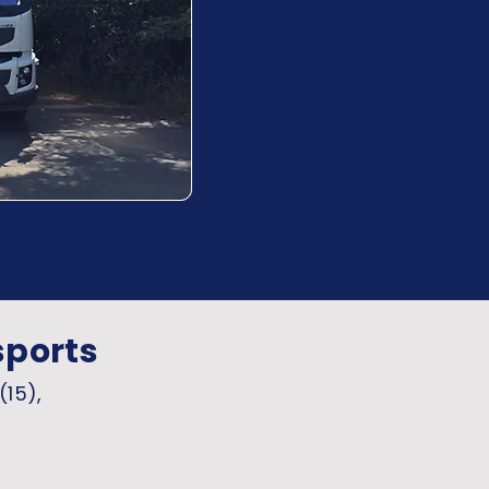
sports
(15),