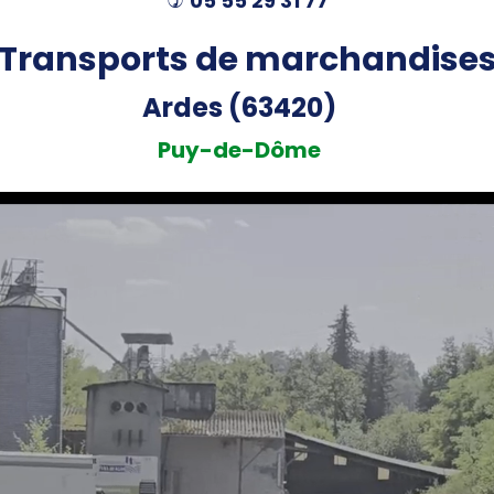
05 55 29 31 77
)
Transports de marchandise
Ardes (63420)
Puy-de-Dôme