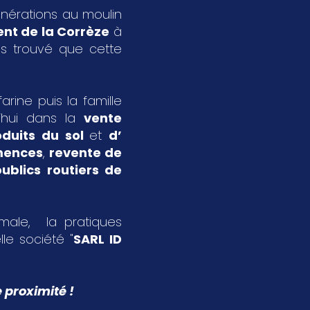
énérations au moulin
nt de la Corrèze
à
s trouvé que cette
rine puis la famille
’hui dans la
vente
oduits du sol
et
d’
emences
,
revente de
ublics routiers de
imale, la pratiques
le société "
SARL ID
 proximité !