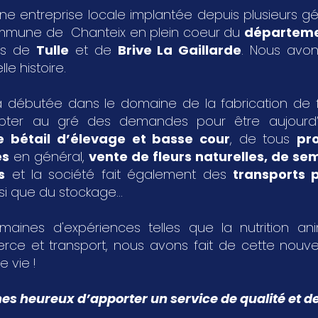
ne entreprise locale implantée depuis plusieurs g
ommune de Chanteix en plein coeur du
départeme
les de
Tulle
et de
Brive La Gaillarde
. Nous avon
le histoire.
 débutée dans le domaine de la fabrication de fa
pter au gré des demandes pour être aujourd
e bétail d’élevage et basse cour
, de tous
pr
es
en général,
vente de fleurs naturelles, de s
s
et la société fait également des
transports p
si que du stockage...
aines d'expériences telles que la nutrition an
rce et transport, nous avons fait de cette nouvel
e vie !
 heureux d’apporter un service de qualité et de