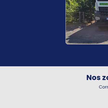
Nos z
Corr