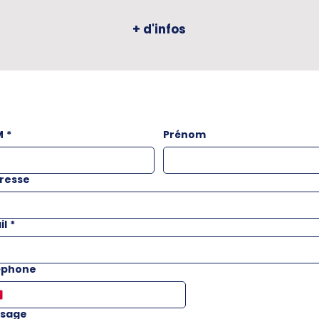
+ d'infos
M
*
Prénom
resse
il
*
éphone
sage