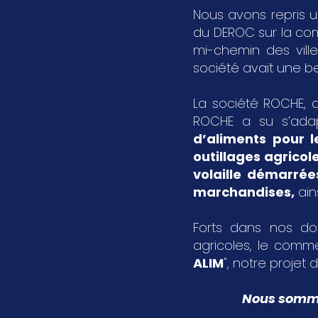
Nous avons repris u
du DEROC sur la c
mi-chemin des vil
société avait une bel
La société ROCHE, a
ROCHE a su s’ada
d’aliments pour l
outillages agricol
volaille démarrée
marchandises
,
ain
Forts dans nos dom
agricoles, le comme
ALIM
", notre projet d
Nous sommes