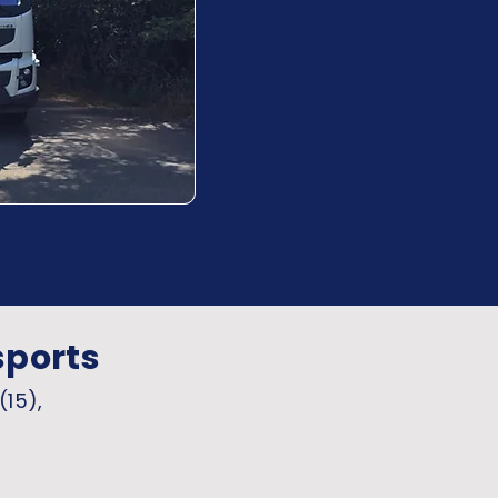
sports
(15),