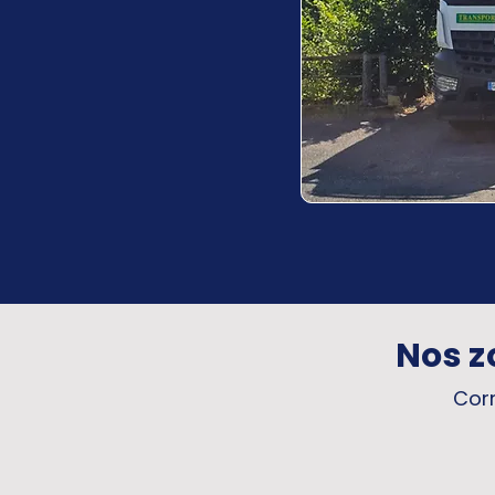
Nos z
Corr