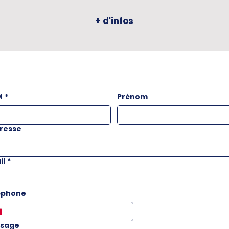
+ d'infos
M
*
Prénom
resse
il
*
éphone
sage