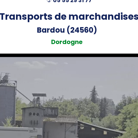
05 55 29 31 77
)
Transports de marchandise
Bardou (24560)
Dordogne