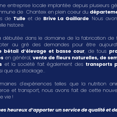
ne entreprise locale implantée depuis plusieurs g
ommune de Chanteix en plein coeur du
départeme
les de
Tulle
et de
Brive La Gaillarde
. Nous avon
le histoire.
 débutée dans le domaine de la fabrication de fa
pter au gré des demandes pour être aujourd
e bétail d’élevage et basse cour
, de tous
pr
es
en général,
vente de fleurs naturelles, de s
s
et la société fait également des
transports p
si que du stockage...
aines d'expériences telles que la nutrition an
rce et transport, nous avons fait de cette nouvel
e vie !
 heureux d’apporter un service de qualité et de