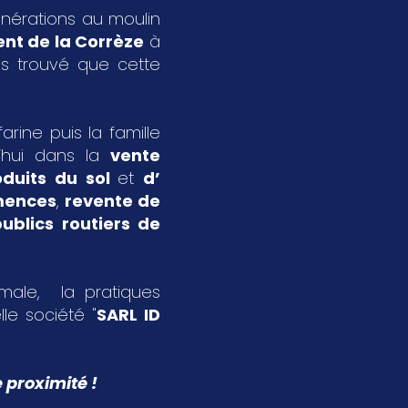
énérations au moulin
nt de la Corrèze
à
s trouvé que cette
rine puis la famille
’hui dans la
vente
oduits du sol
et
d’
emences
,
revente de
ublics routiers de
imale, la pratiques
le société "
SARL ID
 proximité !