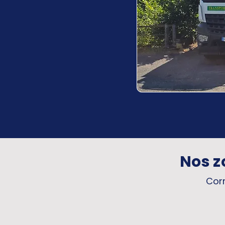
Nos z
Corr