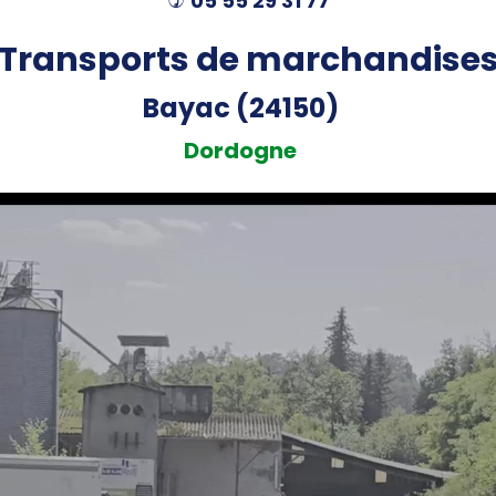
05 55 29 31 77
)
Transports de marchandise
Bayac (24150)
Dordogne