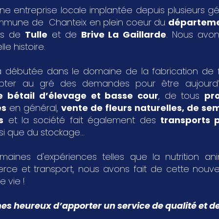
ne entreprise locale implantée depuis plusieurs g
ommune de Chanteix en plein coeur du
départeme
les de
Tulle
et de
Brive La Gaillarde
. Nous avon
le histoire.
 débutée dans le domaine de la fabrication de fa
pter au gré des demandes pour être aujourd
e bétail d’élevage et basse cour
, de tous
pr
es
en général,
vente de fleurs naturelles, de s
s
et la société fait également des
transports p
si que du stockage...
aines d'expériences telles que la nutrition an
rce et transport, nous avons fait de cette nouvel
e vie !
 heureux d’apporter un service de qualité et de