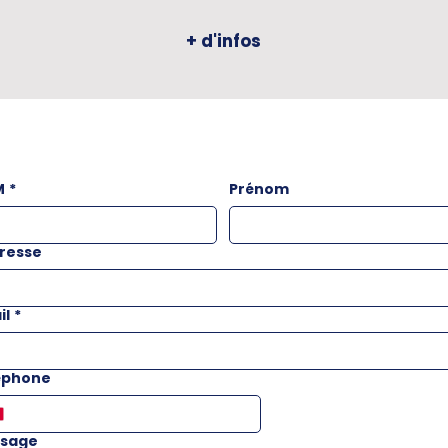
+ d'infos
M
*
Prénom
resse
il
*
éphone
sage