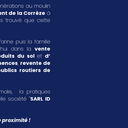
énérations au moulin
nt de la Corrèze
à
s trouvé que cette
rine puis la famille
’hui dans la
vente
oduits du sol
et
d’
emences
,
revente de
ublics routiers de
imale, la pratiques
le société "
SARL ID
 proximité !