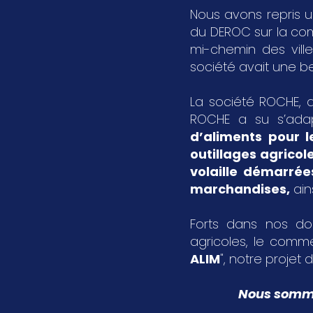
Nous avons repris u
du DEROC sur la c
mi-chemin des vil
société avait une bel
La société ROCHE, a
ROCHE a su s’ada
d’aliments pour l
outillages agricol
volaille démarrée
marchandises
,
ain
Forts dans nos dom
agricoles, le comme
ALIM
", notre projet d
Nous sommes