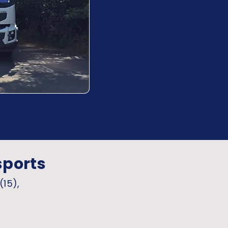
sports
(15),