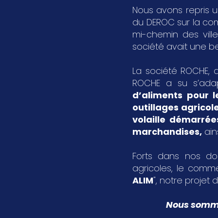
Nous avons repris u
du DEROC sur la c
mi-chemin des vil
société avait une bel
La société ROCHE, a
ROCHE a su s’ada
d’aliments pour l
outillages agricol
volaille démarrée
marchandises
,
ain
Forts dans nos dom
agricoles, le comme
ALIM
", notre projet d
Nous sommes