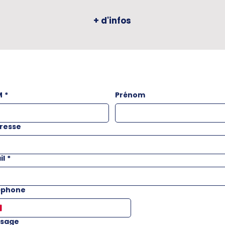
+ d'infos
M
*
Prénom
resse
il
*
éphone
sage