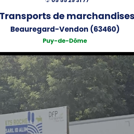
05 55 29 31 77
)
Transports de marchandise
Beauregard-Vendon (63460)
Puy-de-Dôme