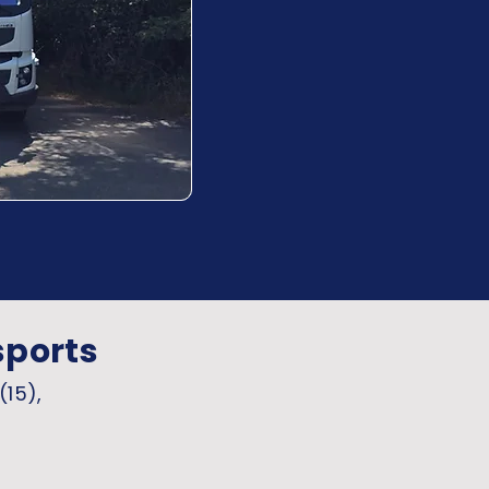
sports
(15),