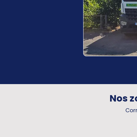
Nos z
Corr