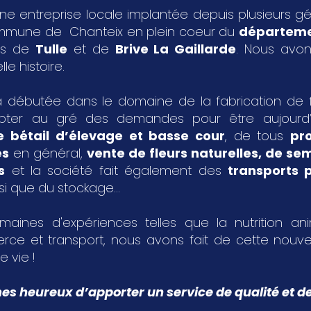
ne entreprise locale implantée depuis plusieurs g
ommune de Chanteix en plein coeur du
départeme
les de
Tulle
et de
Brive La Gaillarde
. Nous avon
le histoire.
 débutée dans le domaine de la fabrication de fa
pter au gré des demandes pour être aujourd
e bétail d’élevage et basse cour
, de tous
pr
es
en général,
vente de fleurs naturelles, de s
s
et la société fait également des
transports p
si que du stockage...
aines d'expériences telles que la nutrition an
rce et transport, nous avons fait de cette nouvel
e vie !
 heureux d’apporter un service de qualité et de