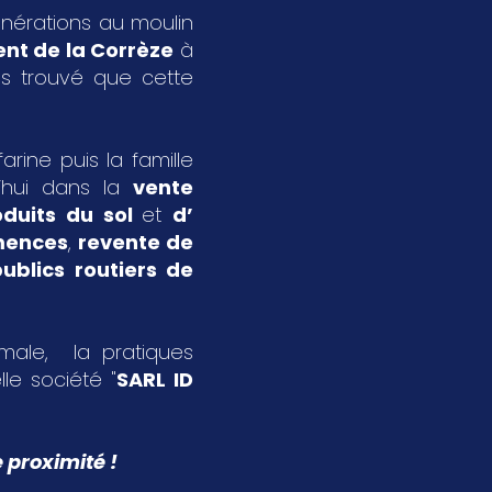
énérations au moulin
nt de la Corrèze
à
s trouvé que cette
rine puis la famille
’hui dans la
vente
oduits du sol
et
d’
emences
,
revente de
ublics routiers de
imale, la pratiques
le société "
SARL ID
 proximité !