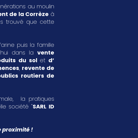
énérations au moulin
nt de la Corrèze
à
s trouvé que cette
rine puis la famille
’hui dans la
vente
oduits du sol
et
d’
emences
,
revente de
ublics routiers de
imale, la pratiques
le société "
SARL ID
 proximité !