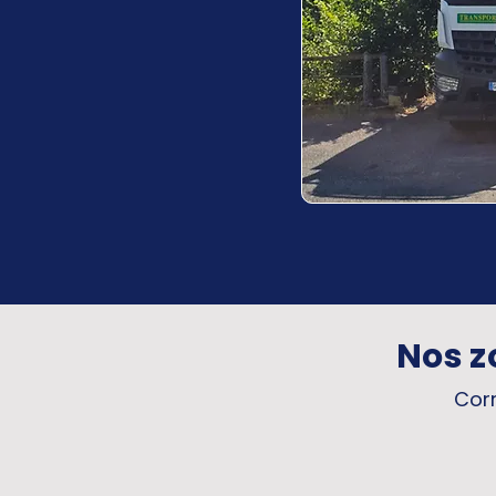
Nos z
Corr