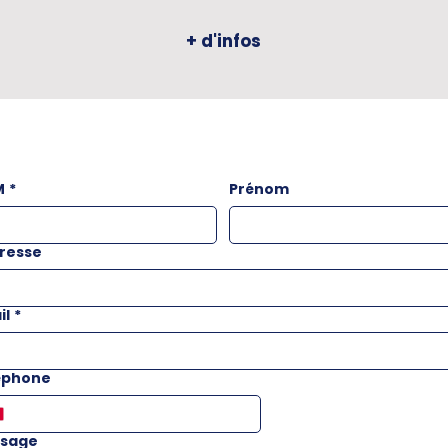
+ d'infos
M
*
Prénom
resse
il
*
éphone
sage