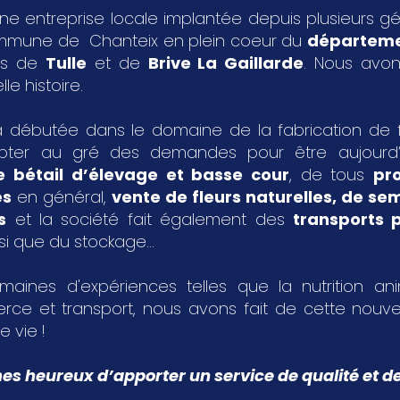
ne entreprise locale implantée depuis plusieurs g
ommune de Chanteix en plein coeur du
départeme
les de
Tulle
et de
Brive La Gaillarde
. Nous avon
le histoire.
 débutée dans le domaine de la fabrication de fa
pter au gré des demandes pour être aujourd
e bétail d’élevage et basse cour
, de tous
pr
es
en général,
vente de fleurs naturelles, de s
s
et la société fait également des
transports p
si que du stockage...
aines d'expériences telles que la nutrition an
rce et transport, nous avons fait de cette nouvel
e vie !
 heureux d’apporter un service de qualité et de