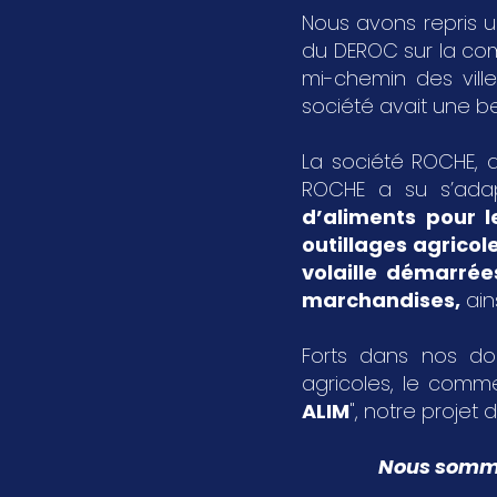
Nous avons repris u
du DEROC sur la c
mi-chemin des vil
société avait une bel
La société ROCHE, a
ROCHE a su s’ada
d’aliments pour l
outillages agricol
volaille démarrée
marchandises
,
ain
Forts dans nos dom
agricoles, le comme
ALIM
", notre projet d
Nous sommes