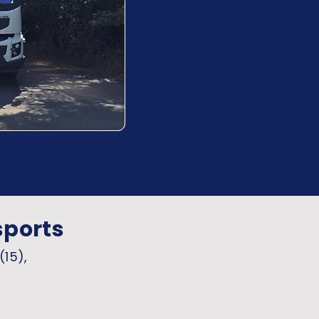
sports
(15),