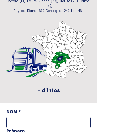
Corrèze (19), Haute-Vienne (87), Creuse (23), Cantal
(15),
Puy-de-Dôme (63), Dordogne (24), Lot (46)
+ d'infos
NOM
*
Prénom