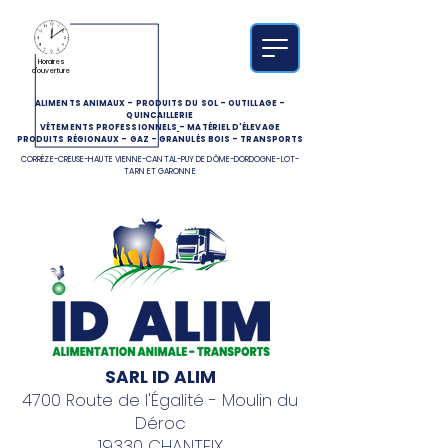
Horaires
d'ouverture
ALIMENTS ANIMAUX
-
PRODUITS DU SOL
-
OUTILLAGE
-
QUINCAILLERIE
VÊTEMENTS PROFESSIONNELS
-
MATÉRIEL D'ÉLEVAGE
PRODUITS RÉGIONAUX
-
GAZ
-
GRANULÉS BOIS
-
TRANSPORTS
CORRÈZE-CREUSE-HAUTE VIENNE-CANTAL-PUY DE DÔME-DORDOGNE-LOT-
TARN ET GARONNE
SARL ID ALIM
4700 Route de l'Égalité - Moulin du
Déroc
19330 CHANTEIX