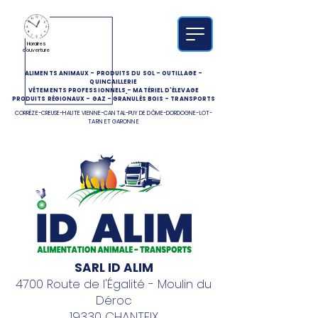
Horaires
d'ouverture
ALIMENTS ANIMAUX
-
PRODUITS DU SOL
-
OUTILLAGE
-
QUINCAILLERIE
VÊTEMENTS PROFESSIONNELS
-
MATÉRIEL D'ÉLEVAGE
PRODUITS RÉGIONAUX
-
GAZ
-
GRANULÉS BOIS
-
TRANSPORTS
CORRÈZE-CREUSE-HAUTE VIENNE-CANTAL-PUY DE DÔME-DORDOGNE-LOT-
TARN ET GARONNE
SARL ID ALIM
4700 Route de l'Égalité - Moulin du
Déroc
19330 CHANTEIX