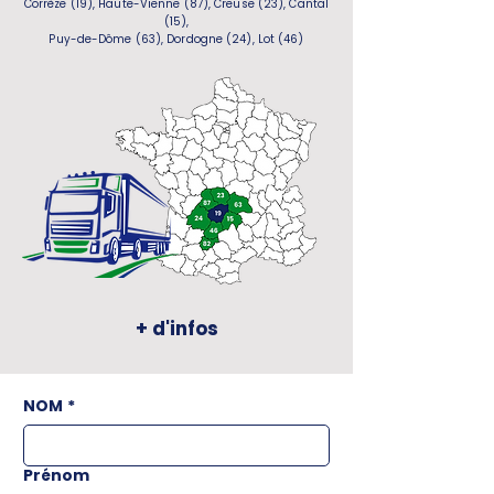
Corrèze (19), Haute-Vienne (87), Creuse (23), Cantal
(15),
Puy-de-Dôme (63), Dordogne (24), Lot (46)
+ d'infos
NOM
*
Prénom