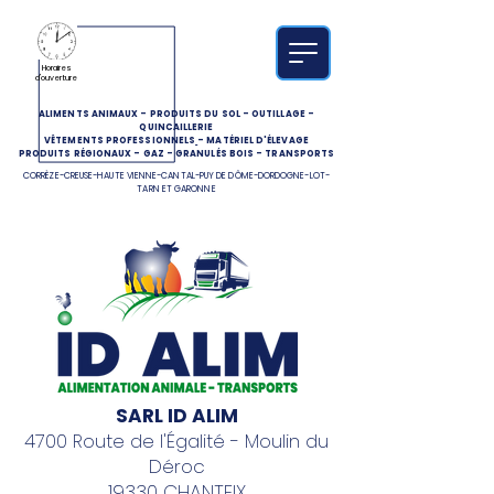
Horaires
d'ouverture
ALIMENTS ANIMAUX
-
PRODUITS DU SOL
-
OUTILLAGE
-
QUINCAILLERIE
VÊTEMENTS PROFESSIONNELS
-
MATÉRIEL D'ÉLEVAGE
PRODUITS RÉGIONAUX
-
GAZ
-
GRANULÉS BOIS
-
TRANSPORTS
CORRÈZE-CREUSE-HAUTE VIENNE-CANTAL-PUY DE DÔME-DORDOGNE-LOT-
TARN ET GARONNE
SARL ID ALIM
4700 Route de l'Égalité - Moulin du
Déroc
19330 CHANTEIX