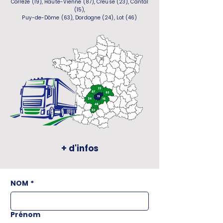
Corrèze (19), Haute-Vienne (87), Creuse (23), Cantal
(15),
Puy-de-Dôme (63), Dordogne (24), Lot (46)
+ d'infos
NOM
*
Prénom