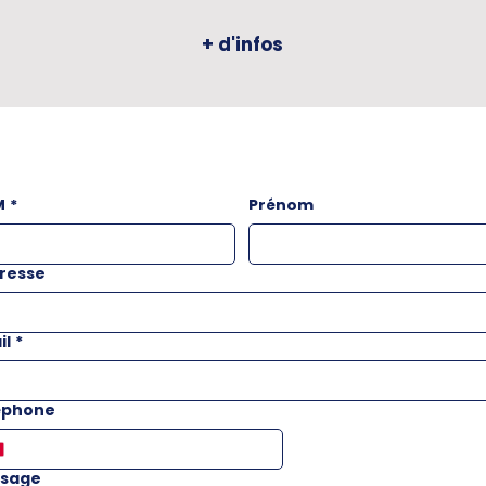
+ d'infos
M
*
Prénom
resse
il
*
éphone
sage