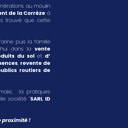
énérations au moulin
nt de la Corrèze
à
s trouvé que cette
rine puis la famille
’hui dans la
vente
oduits du sol
et
d’
emences
,
revente de
ublics routiers de
imale, la pratiques
le société "
SARL ID
 proximité !