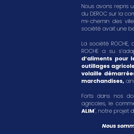
Nous avons repris u
du DEROC sur la c
mi-chemin des vil
société avait une bel
La société ROCHE, a
ROCHE a su s’ada
d’aliments pour l
outillages agricol
volaille démarrée
marchandises
,
ain
Forts dans nos dom
agricoles, le comme
ALIM
", notre projet d
Nous sommes