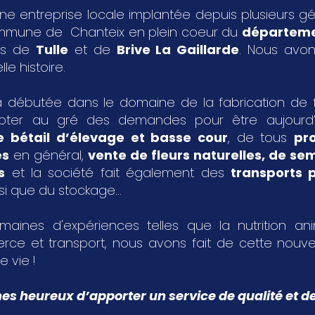
ne entreprise locale implantée depuis plusieurs g
ommune de Chanteix en plein coeur du
départeme
les de
Tulle
et de
Brive La Gaillarde
. Nous avon
le histoire.
 débutée dans le domaine de la fabrication de fa
pter au gré des demandes pour être aujourd
e bétail d’élevage et basse cour
, de tous
pr
es
en général,
vente de fleurs naturelles, de s
s
et la société fait également des
transports p
si que du stockage...
aines d'expériences telles que la nutrition an
rce et transport, nous avons fait de cette nouvel
e vie !
 heureux d’apporter un service de qualité et de