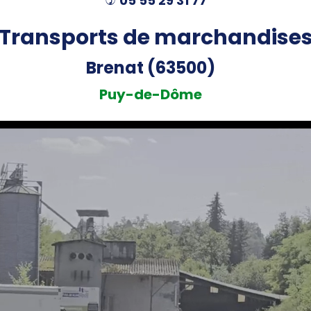
05 55 29 31 77
)
Transports de marchandise
Brenat (63500)
Puy-de-Dôme