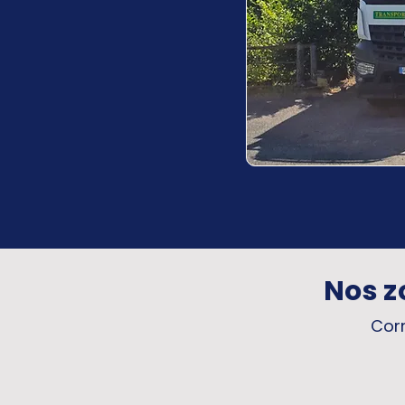
Nos z
Corr