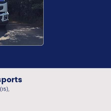
sports
(15),