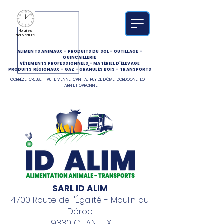
Horaires
d'ouverture
ALIMENTS ANIMAUX
-
PRODUITS DU SOL
-
OUTILLAGE
-
QUINCAILLERIE
VÊTEMENTS PROFESSIONNELS
-
MATÉRIEL D'ÉLEVAGE
PRODUITS RÉGIONAUX
-
GAZ
-
GRANULÉS BOIS
-
TRANSPORTS
CORRÈZE-CREUSE-HAUTE VIENNE-CANTAL-PUY DE DÔME-DORDOGNE-LOT-
TARN ET GARONNE
SARL ID ALIM
4700 Route de l'Égalité - Moulin du
Déroc
19330 CHANTEIX