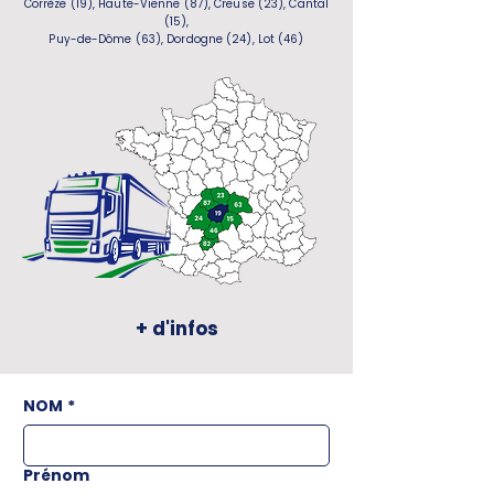
Corrèze (19), Haute-Vienne (87), Creuse (23), Cantal
(15),
Puy-de-Dôme (63), Dordogne (24), Lot (46)
+ d'infos
NOM
*
Prénom