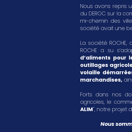
Nous avons repris u
du DEROC sur la c
mi-chemin des vil
société avait une bel
La société ROCHE, a
ROCHE a su s’ada
d’aliments pour l
outillages agricol
volaille démarrée
marchandises
,
ain
Forts dans nos dom
agricoles, le comme
ALIM
", notre projet d
Nous sommes