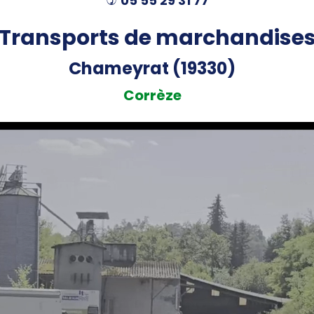
05 55 29 31 77
)
Transports de marchandise
Chameyrat (19330)
Corrèze