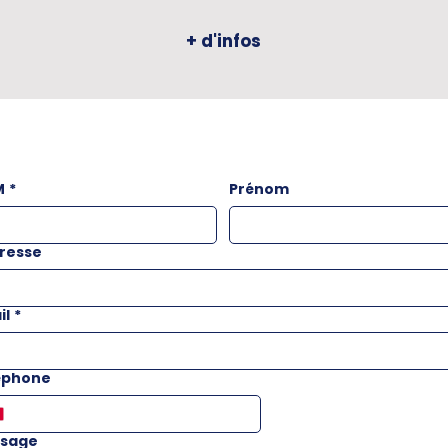
+ d'infos
M
*
Prénom
resse
il
*
éphone
sage