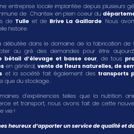
ne entreprise locale implantée depuis plusieurs g
ommune de Chanteix en plein coeur du
départeme
les de
Tulle
et de
Brive La Gaillarde
. Nous avon
le histoire.
 débutée dans le domaine de la fabrication de fa
pter au gré des demandes pour être aujourd
e bétail d’élevage et basse cour
, de tous
pr
es
en général,
vente de fleurs naturelles, de s
s
et la société fait également des
transports p
si que du stockage...
aines d'expériences telles que la nutrition an
rce et transport, nous avons fait de cette nouvel
e vie !
 heureux d’apporter un service de qualité et de