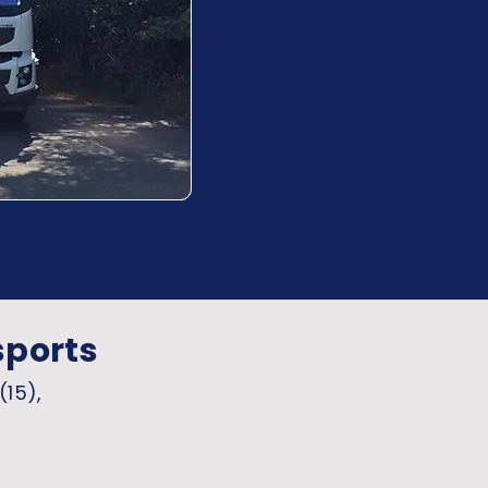
sports
(15),