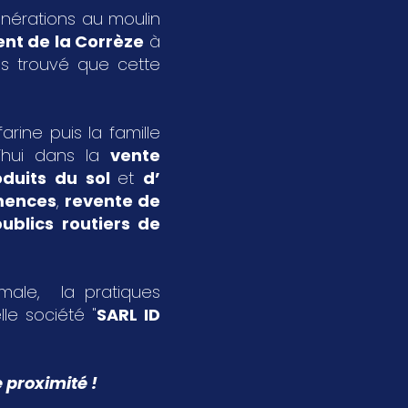
énérations au moulin
nt de la Corrèze
à
s trouvé que cette
rine puis la famille
’hui dans la
vente
oduits du sol
et
d’
emences
,
revente de
ublics routiers de
imale, la pratiques
le société "
SARL ID
 proximité !