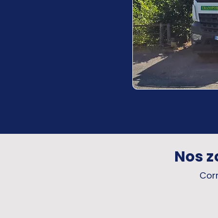
Nos z
Corr