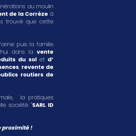
énérations au moulin
nt de la Corrèze
à
s trouvé que cette
rine puis la famille
’hui dans la
vente
oduits du sol
et
d’
emences
,
revente de
ublics routiers de
imale, la pratiques
le société "
SARL ID
 proximité !