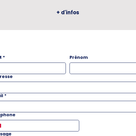
+ d'infos
M
*
Prénom
resse
il
*
éphone
sage