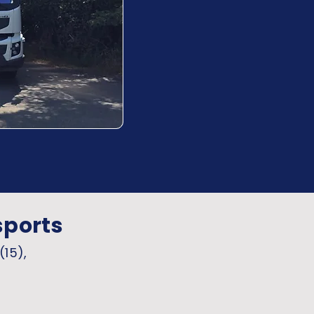
sports
(15),