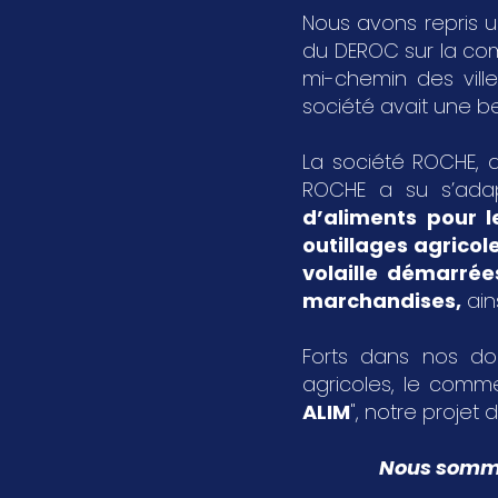
Nous avons repris u
du DEROC sur la c
mi-chemin des vil
société avait une bel
La société ROCHE, a
ROCHE a su s’ada
d’aliments pour l
outillages agricol
volaille démarrée
marchandises
,
ain
Forts dans nos dom
agricoles, le comme
ALIM
", notre projet d
Nous sommes