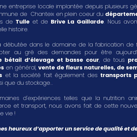
ne entreprise locale implantée depuis plusieurs g
ommune de Chanteix en plein coeur du
départeme
les de
Tulle
et de
Brive La Gaillarde
. Nous avon
le histoire.
 débutée dans le domaine de la fabrication de fa
pter au gré des demandes pour être aujourd
e bétail d’élevage et basse cour
, de tous
pr
es
en général,
vente de fleurs naturelles, de s
s
et la société fait également des
transports p
si que du stockage...
aines d'expériences telles que la nutrition an
rce et transport, nous avons fait de cette nouvel
e vie !
 heureux d’apporter un service de qualité et de