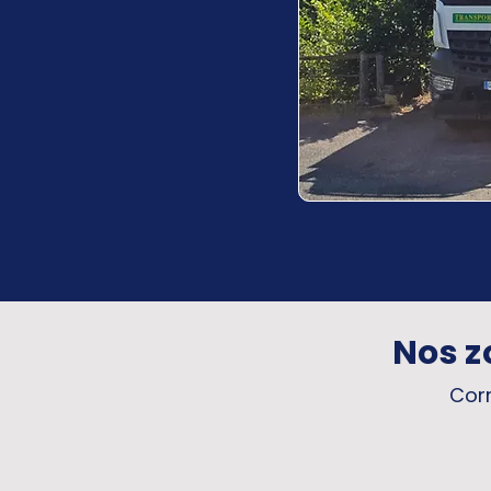
Nos z
Corr