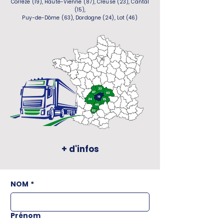
Corrèze (19), Haute-Vienne (87), Creuse (23), Cantal
(15),
Puy-de-Dôme (63), Dordogne (24), Lot (46)
+ d'infos
NOM
*
Prénom