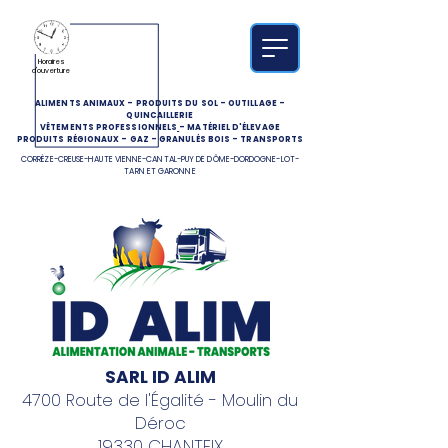
Horaires
d'ouverture
ALIMENTS ANIMAUX
-
PRODUITS DU SOL
-
OUTILLAGE
-
QUINCAILLERIE
VÊTEMENTS PROFESSIONNELS
-
MATÉRIEL D'ÉLEVAGE
PRODUITS RÉGIONAUX
-
GAZ
-
GRANULÉS BOIS
-
TRANSPORTS
CORRÈZE-CREUSE-HAUTE VIENNE-CANTAL-PUY DE DÔME-DORDOGNE-LOT-
TARN ET GARONNE
SARL ID ALIM
4700 Route de l'Égalité - Moulin du
Déroc
19330 CHANTEIX