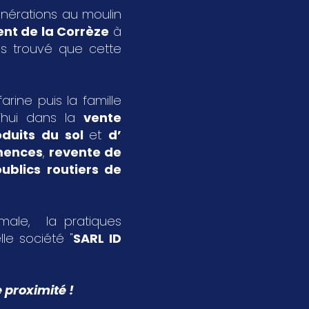
énérations au moulin
nt de la Corrèze
à
s trouvé que cette
rine puis la famille
’hui dans la
vente
oduits du sol
et
d’
emences
,
revente de
ublics routiers de
imale, la pratiques
le société "
SARL ID
 proximité !