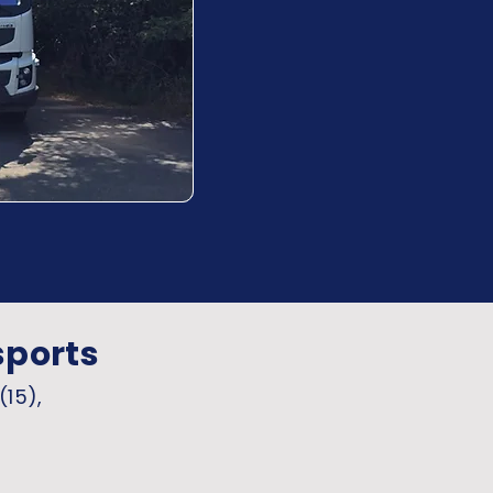
sports
(15),