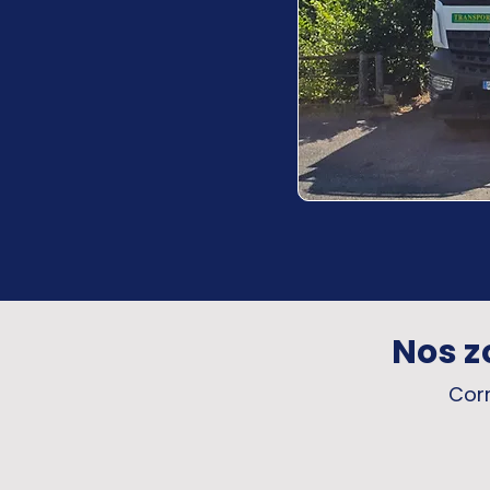
Nos z
Corr