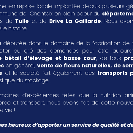
ne entreprise locale implantée depuis plusieurs g
ommune de Chanteix en plein coeur du
départeme
les de
Tulle
et de
Brive La Gaillarde
. Nous avon
le histoire.
 débutée dans le domaine de la fabrication de fa
pter au gré des demandes pour être aujourd
e bétail d’élevage et basse cour
, de tous
pr
es
en général,
vente de fleurs naturelles, de s
s
et la société fait également des
transports p
si que du stockage...
aines d'expériences telles que la nutrition an
rce et transport, nous avons fait de cette nouvel
e vie !
 heureux d’apporter un service de qualité et de