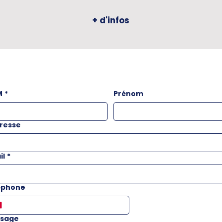
+ d'infos
M
*
Prénom
resse
il
*
éphone
sage