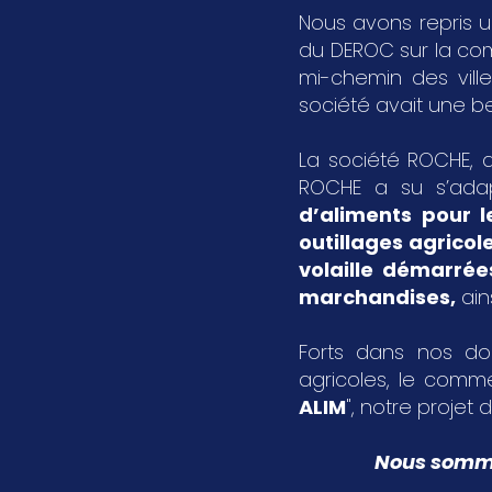
Nous avons repris u
du DEROC sur la c
mi-chemin des vil
société avait une bel
La société ROCHE, a
ROCHE a su s’ada
d’aliments pour l
outillages agricol
volaille démarrée
marchandises
,
ain
Forts dans nos dom
agricoles, le comme
ALIM
", notre projet d
Nous sommes