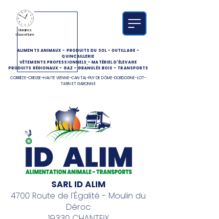
Horaires
d'ouverture
ALIMENTS ANIMAUX
-
PRODUITS DU SOL
-
OUTILLAGE
-
QUINCAILLERIE
VÊTEMENTS PROFESSIONNELS
-
MATÉRIEL D'ÉLEVAGE
PRODUITS RÉGIONAUX
-
GAZ
-
GRANULÉS BOIS
-
TRANSPORTS
CORRÈZE-CREUSE-HAUTE VIENNE-CANTAL-PUY DE DÔME-DORDOGNE-LOT-
TARN ET GARONNE
SARL ID ALIM
4700 Route de l'Égalité - Moulin du
Déroc
19330 CHANTEIX