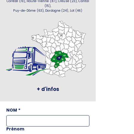
Corrèze (19), Haute-Vienne (87), Creuse (23), Cantal
(15),
Puy-de-Dôme (63), Dordogne (24), Lot (46)
+ d'infos
NOM
*
Prénom