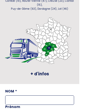
Corrèze (19), Haute-Vienne (87), Creuse (23), Cantal
(15),
Puy-de-Dôme (63), Dordogne (24), Lot (46)
+ d'infos
NOM
*
Prénom