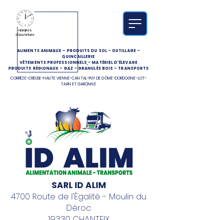
Horaires
d'ouverture
ALIMENTS ANIMAUX
-
PRODUITS DU SOL
-
OUTILLAGE
-
QUINCAILLERIE
VÊTEMENTS PROFESSIONNELS
-
MATÉRIEL D'ÉLEVAGE
PRODUITS RÉGIONAUX
-
GAZ
-
GRANULÉS BOIS
-
TRANSPORTS
CORRÈZE-CREUSE-HAUTE VIENNE-CANTAL-PUY DE DÔME-DORDOGNE-LOT-
TARN ET GARONNE
SARL ID ALIM
4700 Route de l'Égalité - Moulin du
Déroc
19330 CHANTEIX