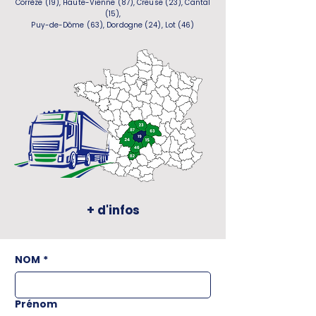
Corrèze (19), Haute-Vienne (87), Creuse (23), Cantal
(15),
Puy-de-Dôme (63), Dordogne (24), Lot (46)
+ d'infos
NOM
*
Prénom