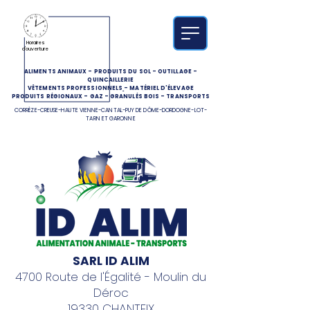
Horaires
d'ouverture
ALIMENTS ANIMAUX
-
PRODUITS DU SOL
-
OUTILLAGE
-
QUINCAILLERIE
VÊTEMENTS PROFESSIONNELS
-
MATÉRIEL D'ÉLEVAGE
PRODUITS RÉGIONAUX
-
GAZ
-
GRANULÉS BOIS
-
TRANSPORTS
CORRÈZE-CREUSE-HAUTE VIENNE-CANTAL-PUY DE DÔME-DORDOGNE-LOT-
TARN ET GARONNE
SARL ID ALIM
4700 Route de l'Égalité - Moulin du
Déroc
19330 CHANTEIX