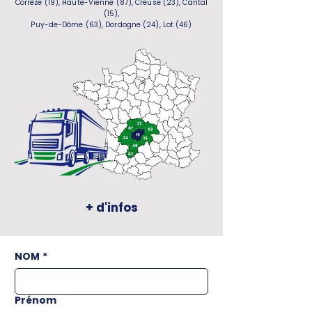
Corrèze (19), Haute-Vienne (87), Creuse (23), Cantal
(15),
Puy-de-Dôme (63), Dordogne (24), Lot (46)
+ d'infos
NOM
*
Prénom