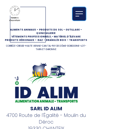
Horaires
d'ouverture
ALIMENTS ANIMAUX
-
PRODUITS DU SOL
-
OUTILLAGE
-
QUINCAILLERIE
VÊTEMENTS PROFESSIONNELS
-
MATÉRIEL D'ÉLEVAGE
PRODUITS RÉGIONAUX
-
GAZ
-
GRANULÉS BOIS
-
TRANSPORTS
CORRÈZE-CREUSE-HAUTE VIENNE-CANTAL-PUY DE DÔME-DORDOGNE-LOT-
TARN ET GARONNE
SARL ID ALIM
4700 Route de l'Égalité - Moulin du
Déroc
19330 CHANTEIX