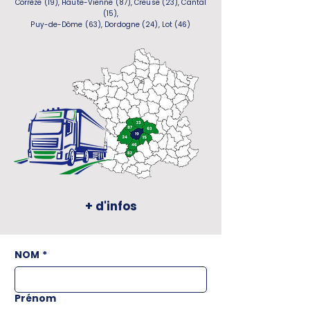
Corrèze (19), Haute-Vienne (87), Creuse (23), Cantal
(15),
Puy-de-Dôme (63), Dordogne (24), Lot (46)
+ d'infos
NOM
*
Prénom