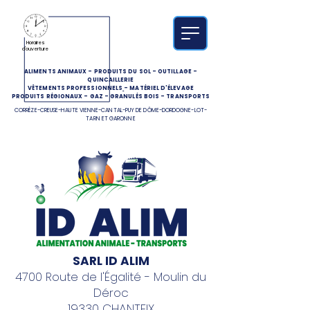
Horaires
d'ouverture
ALIMENTS ANIMAUX
-
PRODUITS DU SOL
-
OUTILLAGE
-
QUINCAILLERIE
VÊTEMENTS PROFESSIONNELS
-
MATÉRIEL D'ÉLEVAGE
PRODUITS RÉGIONAUX
-
GAZ
-
GRANULÉS BOIS
-
TRANSPORTS
CORRÈZE-CREUSE-HAUTE VIENNE-CANTAL-PUY DE DÔME-DORDOGNE-LOT-
TARN ET GARONNE
SARL ID ALIM
4700 Route de l'Égalité - Moulin du
Déroc
19330 CHANTEIX