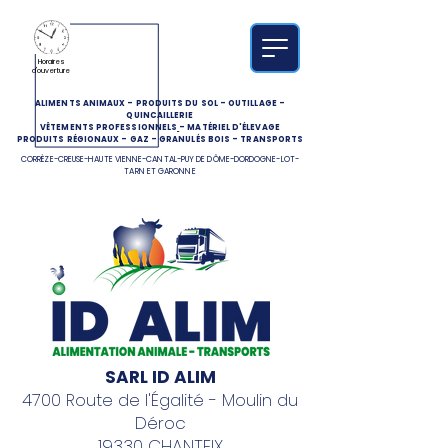
Horaires
d'ouverture
ALIMENTS ANIMAUX
-
PRODUITS DU SOL
-
OUTILLAGE
-
QUINCAILLERIE
VÊTEMENTS PROFESSIONNELS
-
MATÉRIEL D'ÉLEVAGE
PRODUITS RÉGIONAUX
-
GAZ
-
GRANULÉS BOIS
-
TRANSPORTS
CORRÈZE-CREUSE-HAUTE VIENNE-CANTAL-PUY DE DÔME-DORDOGNE-LOT-
TARN ET GARONNE
SARL ID ALIM
4700 Route de l'Égalité - Moulin du
Déroc
19330 CHANTEIX