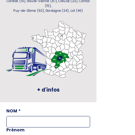
Corrèze (19), Haute-Vienne (87), Creuse (23), Cantal
(15),
Puy-de-Dôme (63), Dordogne (24), Lot (46)
+ d'infos
NOM
*
Prénom