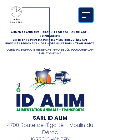
Horaires
d'ouverture
ALIMENTS ANIMAUX
-
PRODUITS DU SOL
-
OUTILLAGE
-
QUINCAILLERIE
VÊTEMENTS PROFESSIONNELS
-
MATÉRIEL D'ÉLEVAGE
PRODUITS RÉGIONAUX
-
GAZ
-
GRANULÉS BOIS
-
TRANSPORTS
CORRÈZE-CREUSE-HAUTE VIENNE-CANTAL-PUY DE DÔME-DORDOGNE-LOT-
TARN ET GARONNE
SARL ID ALIM
4700 Route de l'Égalité - Moulin du
Déroc
19330 CHANTEIX