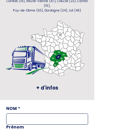
Corrèze (19), Haute-Vienne (87), Creuse (23), Cantal
(15),
Puy-de-Dôme (63), Dordogne (24), Lot (46)
+ d'infos
NOM
*
Prénom