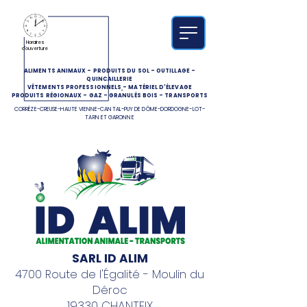
Horaires
d'ouverture
ALIMENTS ANIMAUX
-
PRODUITS DU SOL
-
OUTILLAGE
-
QUINCAILLERIE
VÊTEMENTS PROFESSIONNELS
-
MATÉRIEL D'ÉLEVAGE
PRODUITS RÉGIONAUX
-
GAZ
-
GRANULÉS BOIS
-
TRANSPORTS
CORRÈZE-CREUSE-HAUTE VIENNE-CANTAL-PUY DE DÔME-DORDOGNE-LOT-
TARN ET GARONNE
SARL ID ALIM
4700 Route de l'Égalité - Moulin du
Déroc
19330 CHANTEIX