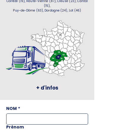
Corrèze (19), Haute-Vienne (87), Creuse (23), Cantal
(15),
Puy-de-Dôme (63), Dordogne (24), Lot (46)
+ d'infos
NOM
*
Prénom